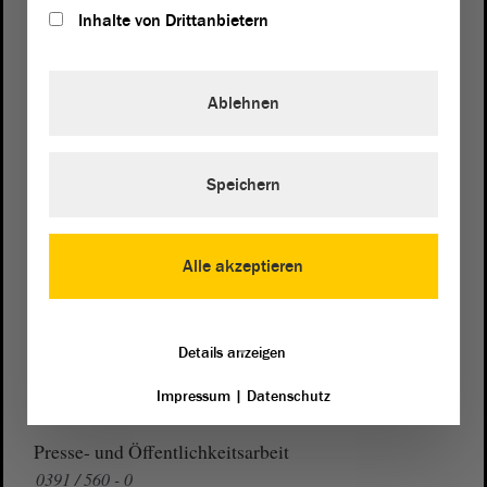
Inhalte von Drittanbietern
Postanschrift
Ablehnen
von Sachsen-Anhalt
Landtag
Domplatz 6–9
Speichern
39104 Magdeburg
Wegbeschreibung
Alle akzeptieren
Auf Google Maps
Telefon und Fax
Details anzeigen
Zentrale:
0391 / 560 - 0
Impressum
|
Datenschutz
Fax:
0391 / 560 - 1123
Presse- und Öffentlichkeitsarbeit
0391 / 560 - 0