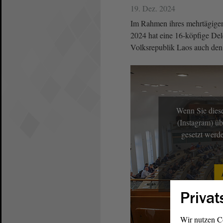
19. Dez. 2024
Im Rahmen ihres mehrtägigen
2024 hat eine 16-köpfige De
Volksrepublik Laos auch de
Wenn Sie diese
(Instagram) üb
gesetzt werd
Privat
Wir nutzen C