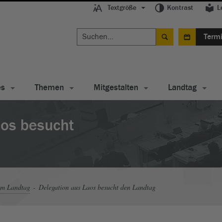
Textgröße
Kontrast
L
Term
es
Themen
Mitgestalten
Landtag
aos besucht
im Landtag
Delegation aus Laos besucht den Landtag