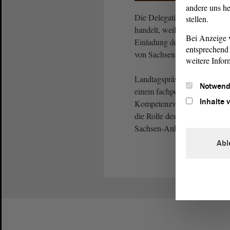
andere uns he
Die Delegation, bei der es s
stellen.
handelt, weilte im Rahmen 
Bei Anzeige v
Einladung des Vizepräsidente
entsprechend 
von Sachsen-Anhalt.
weitere Infor
Landtagspräsident Dr. Gunnar
Notwend
einem fachpolitischen Austa
Inhalte 
Kompetenzverteilung im Bun
die Rolle des Parlaments ga
Sachsen-Anhalt zur Rechnung
Abl