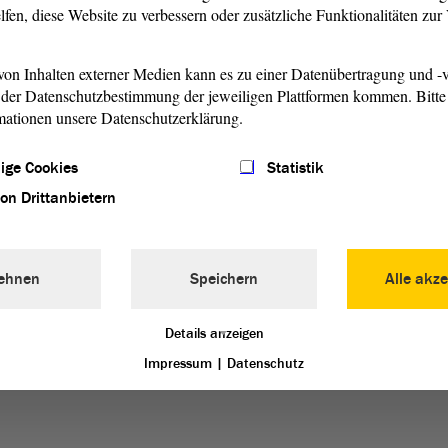
lfen, diese Website zu verbessern oder zusätzliche Funktionalitäten zu
ich vornehmlich um Mitglieder des Auswärtigen Ausschusses
ihres Besuchsprogramms am 19. Dezember 2024 auf
on Inhalten externer Medien kann es zu einer Datenübertragung und -v
n, Wulf Gallert, zu fachpolitischen Gesprächen im
Landtag
der Datenschutzbestimmung der jeweiligen Plattformen kommen. Bitte 
mationen unsere Datenschutzerklärung.
 Schellenberger hat die Delegation offiziell begrüßt. Neben
ige Cookies
Statistik
usch mit dem
Landtag
zum Themenkomplex
von Drittanbietern
desstaat,
Gewaltenteilung
auf Landesebene im Hinblick auf
b es zudem ein Gespräch mit dem
Landesrechnungshof
skontrolle.
ehnen
Speichern
Alle akze
Details anzeigen
Impressum
|
Datenschutz