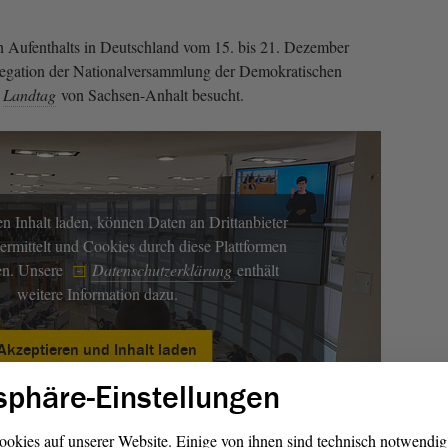
 Aufenthalts in Deutschland vom 15. bis 21. Dezember
legation der Nationalversammlung der Demokratischen
n
Landtag
von Sachsen-Anhalt besucht.
n Inhalt laden, können Daten an Drittanbieter
ermittelt und Cookies durch diese Plattformen
en. Unsere
Datenschutzerklärung
enthält
weitere Information dazu.
Akzeptieren und Inhalt laden
sphäre-Einstellungen
ookies auf unserer Website. Einige von ihnen sind technisch notwendi