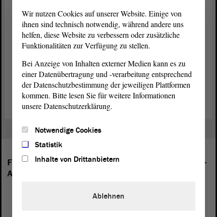
Wir nutzen Cookies auf unserer Website. Einige von
Nach dem
Gesetz
zum Schutz personenbezogener Daten der Bürger
ihnen sind technisch notwendig, während andere uns
(DSG-LSA) kann sich jedermann an die Landesbeauftragte wenden,
helfen, diese Website zu verbessern oder zusätzliche
wenn sie/er meint, durch Verarbeitung oder Nutzung persönlicher
Funktionalitäten zur Verfügung zu stellen.
Daten durch öffentliche Stellen in eigenen Rechten verletzt worden
zu sein. Die Landesbeauftragte hat ihren Sitz in der
Bei Anzeige von Inhalten externer Medien kann es zu
Landeshauptstadt
Magdeburg.
einer Datenübertragung und -verarbeitung entsprechend
der Datenschutzbestimmung der jeweiligen Plattformen
Zur Website der Landesbeauftragten
kommen. Bitte lesen Sie für weitere Informationen
unsere Datenschutzerklärung.
Notwendige Cookies
Statistik
Inhalte von Drittanbietern
Folgende Fraktionen sind im Landtag von Sachsen-
Anhalt vertreten:
Ablehnen