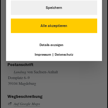
Speichern
Alle akzeptieren
Details anzeigen
Impressum
|
Datenschutz
Postanschrift
von Sachsen-Anhalt
Landtag
Domplatz 6–9
39104 Magdeburg
Wegbeschreibung
Auf Google Maps