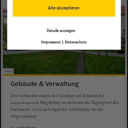
Alle akzeptieren
Details anzeigen
Impressum
|
Datenschutz
© ltlsa
Gebäude & Verwaltung
Der Gebäudekomplex des Landtags im Zentrum der
Magdeburg ist nicht nur der Tagungsort des
Landeshauptstadt
Parlaments, er ist auch täglicher Arbeitsplatz für die
Abgeordneten.
weiterlesen