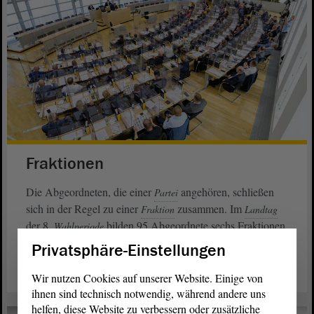
Fraktionen
Die Abgeordneten, die einer
angehören, schließen
Partei
sich in der Regel zu einer
zusammen. Im
Fraktion
Landtag
der 8.
bilden 95 Abgeordnete sechs Fraktionen.
Wahlperiode
Privatsphäre-Einstellungen
weiterlesen
Wir nutzen Cookies auf unserer Website. Einige von
ihnen sind technisch notwendig, während andere uns
helfen, diese Website zu verbessern oder zusätzliche