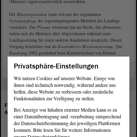
(Minister) eigenverantwortlich auszuwählen.
Der
Ministerpräsident
kann sich mit der sogenannten
Vertrauensfrage
der regierungstragenden Mehrheit des Landtags
versichern. Das
Plenum
wiederum hat das Recht, ihn abzusetzen,
indem sich die Mehrheit aller Abgeordneten während einer
Landtagssitzung für einen anderen Kandidaten ausspricht. Diesen
Vorgang bezeichnet mal als
Konstruktives Misstrauensvotum
. [Im
Bundestag
1982 geschehen beim Kanzlerwechsel von Helmut
Schmidt (SPD) zu Helmut Kohl (CDU)].
Privatsphäre-Einstellungen
Wir nutzen Cookies auf unserer Website. Einige von
ihnen sind technisch notwendig, während andere uns
helfen, diese Website zu verbessern oder zusätzliche
Funktionalitäten zur Verfügung zu stellen.
Folgende Fraktionen sind im Landtag von Sachsen-
Bei Anzeige von Inhalten externer Medien kann es zu
Anhalt vertreten:
einer Datenübertragung und -verarbeitung entsprechend
der Datenschutzbestimmung der jeweiligen Plattformen
kommen. Bitte lesen Sie für weitere Informationen
unsere Datenschutzerklärung.