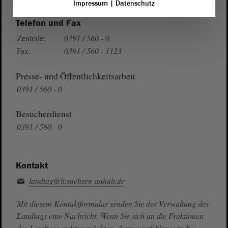
Impressum
|
Datenschutz
Telefon und Fax
Zentrale:
0391 / 560 - 0
Fax:
0391 / 560 - 1123
Presse- und Öffentlichkeitsarbeit
0391 / 560 - 0
Besucherdienst
0391 / 560 - 0
Kontakt
landtag@lt.sachsen-anhalt.de
Mit diesem Kontaktformular senden Sie der Verwaltung des
Landtags eine Nachricht. Wenn Sie sich an die Fraktionen
des Landtags richten möchten, dann empfehlen wir die