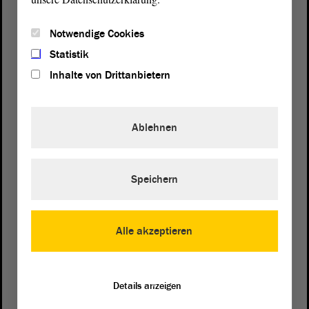
Notwendige Cookies
Statistik
Inhalte von Drittanbietern
Ablehnen
Speichern
Postanschrift
von Sachsen-Anhalt
Landtag
Domplatz 6–9
Alle akzeptieren
39104 Magdeburg
Wegbeschreibung
Details anzeigen
Auf Google Maps