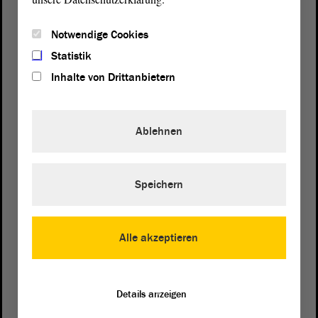
Notwendige Cookies
Statistik
Inhalte von Drittanbietern
Ablehnen
Speichern
Postanschrift
von Sachsen-Anhalt
Landtag
Domplatz 6–9
Alle akzeptieren
39104 Magdeburg
Wegbeschreibung
Details anzeigen
Auf Google Maps