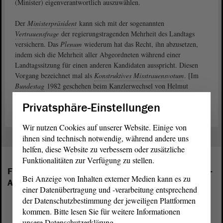
(Minister) eigenverantwortlich auszuwählen.
Der
Ministerpräsident
kann sich mit der sogenannten
Vertrauensfrage
der regierungstragenden Mehrheit des Landtags
versichern. Das
Plenum
wiederum hat das Recht, ihn abzusetzen,
indem sich die Mehrheit aller Abgeordneten während einer
Landtagssitzung für einen anderen Kandidaten ausspricht. Diesen
Vorgang bezeichnet mal als
Konstruktives Misstrauensvotum
. [Im
Bundestag
1982 geschehen beim Kanzlerwechsel von Helmut
Schmidt (SPD) zu Helmut Kohl (CDU)].
Privatsphäre-Einstellungen
Wir nutzen Cookies auf unserer Website. Einige von
ihnen sind technisch notwendig, während andere uns
helfen, diese Website zu verbessern oder zusätzliche
Funktionalitäten zur Verfügung zu stellen.
Folgende Fraktionen sind im Landtag von Sachsen-
Bei Anzeige von Inhalten externer Medien kann es zu
Anhalt vertreten:
einer Datenübertragung und -verarbeitung entsprechend
der Datenschutzbestimmung der jeweiligen Plattformen
kommen. Bitte lesen Sie für weitere Informationen
unsere Datenschutzerklärung.