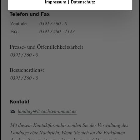
Impressum
|
Datenschutz
Telefon und Fax
Zentrale:
0391 / 560 - 0
Fax:
0391 / 560 - 1123
Presse- und Öffentlichkeitsarbeit
0391 / 560 - 0
Besucherdienst
0391 / 560 - 0
Kontakt
landtag@lt.sachsen-anhalt.de
Mit diesem Kontaktformular senden Sie der Verwaltung des
Landtags eine Nachricht. Wenn Sie sich an die Fraktionen
des Landtags richten möchten, dann empfehlen wir die