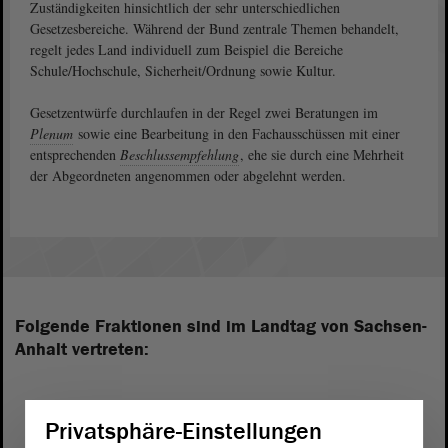
Zuständigkeiten hinsichtlich der sehr unterschiedlichen
Gesetzesbereiche. Während der Bund zentrale Themen behandelt,
regelt jedes Land individuell zum Beispiel die Bereiche
Schule/Hochschule, Sicherheit/Ordnung sowie Kultur.
Gesetzentwürfe durchlaufen in der Regel zwei Beratungen im
Plenum
sowie eine Bearbeitung in den Fachausschüssen mit einer
entsprechenden
Beschlussempfehlung
, ehe sie durch eine Mehrheit
der Abgeordneten angenommen oder abgelehnt werden.
Folgende Fraktionen sind im Landtag von Sachsen-
Anhalt vertreten:
Privatsphäre-Einstellungen