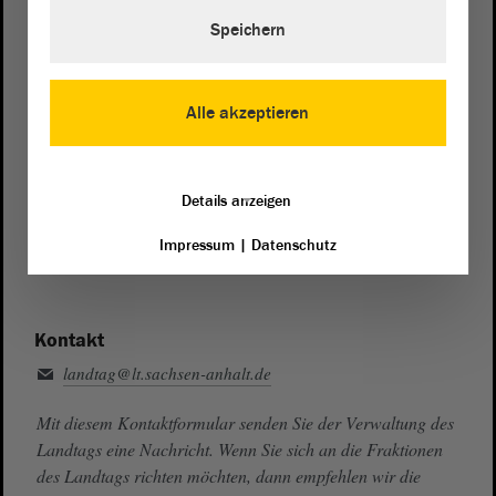
Telefon und Fax
Speichern
Zentrale:
0391 / 560 - 0
Fax:
0391 / 560 - 1123
Alle akzeptieren
Presse- und Öffentlichkeitsarbeit
0391 / 560 - 0
Details anzeigen
Besucherdienst
Impressum
|
Datenschutz
0391 / 560 - 0
Kontakt
landtag@lt.sachsen-anhalt.de
Mit diesem Kontaktformular senden Sie der Verwaltung des
Landtags eine Nachricht. Wenn Sie sich an die Fraktionen
des Landtags richten möchten, dann empfehlen wir die