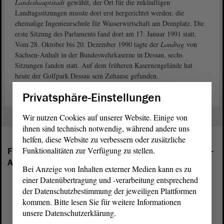
Landeshauptstadt
gewählt, der Ort für die zukünftigen
Landtagssitzungen musste dort erst hergerichtet werden: die
ehemalige Ingenieurschule für Wasserwirtschaft am Domplatz. Die
erste Sitzung des Parlaments fand dort am 17. Januar 1991 statt.
Vom 28. Oktober bis 20. Dezember 1990 tagte der
Landtag
von
Sachsen-Anhalt in der Bundeswehrkaserne in Dessau, sechs
Sitzungen fanden statt. Auf dem früheren Kasernengelände hat
heute der Golfpark Dessau sein Zuhause gefunden.
Privatsphäre-Einstellungen
Wir nutzen Cookies auf unserer Website. Einige von
ihnen sind technisch notwendig, während andere uns
helfen, diese Website zu verbessern oder zusätzliche
Funktionalitäten zur Verfügung zu stellen.
Folgende Fraktionen sind im Landtag von Sachsen-
Anhalt vertreten:
Bei Anzeige von Inhalten externer Medien kann es zu
einer Datenübertragung und -verarbeitung entsprechend
der Datenschutzbestimmung der jeweiligen Plattformen
kommen. Bitte lesen Sie für weitere Informationen
unsere Datenschutzerklärung.