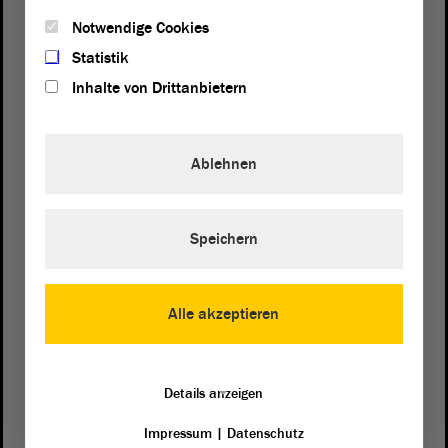
Notwendige Cookies
Statistik
Inhalte von Drittanbietern
Ablehnen
Postanschrift
Speichern
von Sachsen-Anhalt
Landtag
Domplatz 6–9
39104 Magdeburg
Alle akzeptieren
Wegbeschreibung
Details anzeigen
Auf Google Maps
Impressum
|
Datenschutz