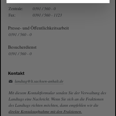
Telefon und Fax
Zentrale:
0391 / 560 - 0
Fax:
0391 / 560 - 1123
Presse- und Öffentlichkeitsarbeit
0391 / 560 - 0
Besucherdienst
0391 / 560 - 0
Kontakt
landtag@lt.sachsen-anhalt.de
Mit diesem Kontaktformular senden Sie der Verwaltung des
Landtags eine Nachricht. Wenn Sie sich an die Fraktionen
des Landtags richten möchten, dann empfehlen wir die
direkte Kontaktaufnahme mit den Fraktionen.