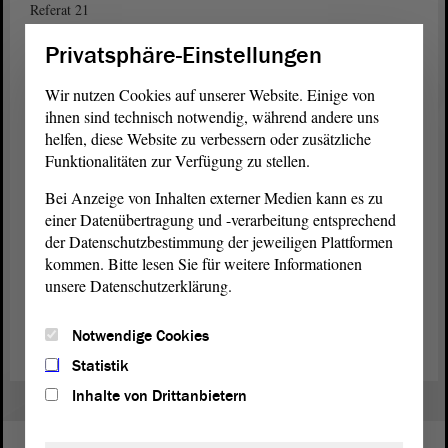
Referat 21
Domplatz 6–9
Privatsphäre-Einstellungen
39104 Magdeburg
Bei Rückfragen wenden Sie sich bitte an Frau Warns-Gerdes:
Wir nutzen Cookies auf unserer Website. Einige von
Tel.: 0391 560-1208 oder E-Mail an
Lobbyregister@lt.sachsen-
ihnen sind technisch notwendig, während andere uns
anhalt.de
helfen, diese Website zu verbessern oder zusätzliche
Funktionalitäten zur Verfügung zu stellen.
Bei Anzeige von Inhalten externer Medien kann es zu
einer Datenübertragung und -verarbeitung entsprechend
Schriftliche Stellungnahmen zu Gesetzgebungsverfahren von
Verbänden, Vereinen etc. (Vorlagen)
der Datenschutzbestimmung der jeweiligen Plattformen
kommen. Bitte lesen Sie für weitere Informationen
Geschäftsordnung des Landtags von Sachsen-Anhalt (PDF;
unsere Datenschutzerklärung.
402.86 KB)
Notwendige Cookies
Statistik
Inhalte von Drittanbietern