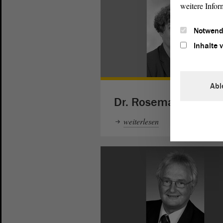
weitere Infor
Notwend
Inhalte 
Abl
Dr. Rosemarie Hein
weiterlesen