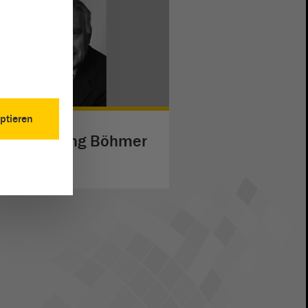
ptieren
of. Wolfgang Böhmer
eiterlesen