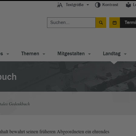
Textgröße
Kontrast
L
Term
es
Themen
Mitgestalten
Landtag
buch
tales Gedenkbuch
alt bewahrt seinen früheren Abgeordneten ein ehrendes