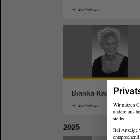
weiterlesen
Privat
Bianka Kachel
Wir nutzen C
weiterlesen
andere uns he
stellen.
2025
Bei Anzeige v
entsprechend 