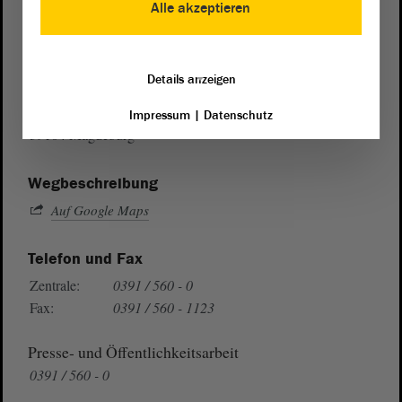
Alle akzeptieren
Postanschrift
Details anzeigen
von Sachsen-Anhalt
Landtag
Domplatz 6–9
Impressum
|
Datenschutz
39104 Magdeburg
Wegbeschreibung
Auf Google Maps
Telefon und Fax
Zentrale:
0391 / 560 - 0
Fax:
0391 / 560 - 1123
Presse- und Öffentlichkeitsarbeit
0391 / 560 - 0