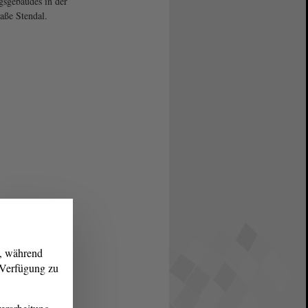
gsgebäudes in der
raße Stendal.
g, während
r Verfügung zu