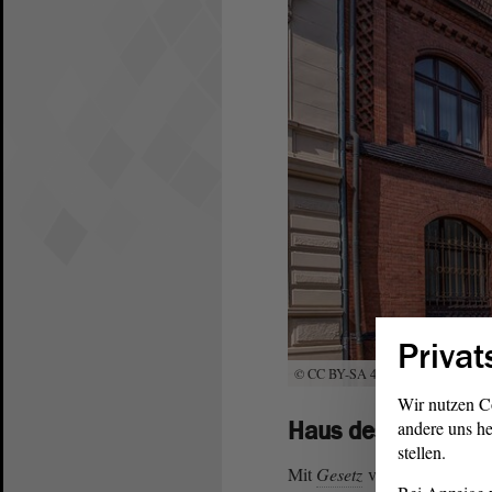
Privat
© CC BY-SA 4.0/RentWerner
Wir nutzen C
Haus des Kommuna
andere uns he
stellen.
Mit
Gesetz
vom 17. August 1