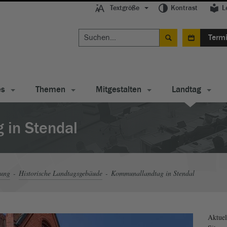
Textgröße
Kontrast
L
Term
es
Themen
Mitgestalten
Landtag
in Stendal
tung
Historische Landtagsgebäude
Kommunallandtag in Stendal
Aktuel