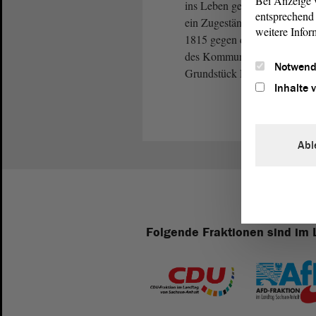
Bei Anzeige v
ins Leben gerufen, der auch 
entsprechend 
ein Zugeständnis der preußisc
weitere Infor
1815 gegen die Eingliederun
des Kommunallandtags ähnelt
Notwend
Grundstück Poststraße 3b erw
Inhalte 
Abl
Folgende Fraktionen sind im 