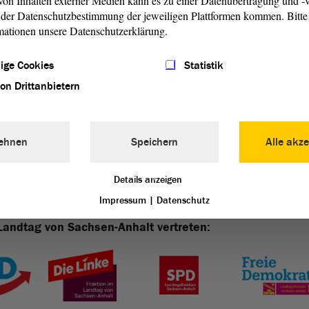
on Inhalten externer Medien kann es zu einer Datenübertragung und -v
einen Kommunallandtag einschloss. Diese Einrichtung stellte
der Datenschutzbestimmung der jeweiligen Plattformen kommen. Bitte 
hen Krone an den altmärkischen Adel dar, der sich seit
mationen unsere Datenschutzerklärung.
g der Altmark in die Provinz Sachsen wehrte. Die Aufgaben
en der der preußischen Provinziallandtage. 1892 wurde das
ige Cookies
Statistik
orben und ein Landtagsgebäude errichtet.
von Drittanbietern
ehnen
Speichern
Alle akze
Details anzeigen
Impressum
|
Datenschutz
Landtag von Sachsen-Anhalt vertreten: