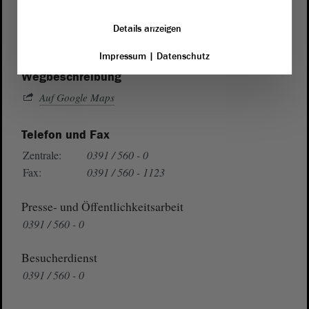
von Sachsen-Anhalt
Landtag
Domplatz 6–9
Details anzeigen
39104 Magdeburg
Impressum
|
Datenschutz
Wegbeschreibung
Auf Google Maps
Telefon und Fax
Zentrale:
0391 / 560 - 0
Fax:
0391 / 560 - 1123
Presse- und Öffentlichkeitsarbeit
0391 / 560 - 0
Besucherdienst
0391 / 560 - 0