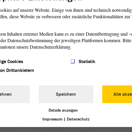
 Spiegelsaal des Schlosses Köthen, sondern ab Februar
ookies auf unserer Website. Einige von ihnen sind technisch notwendi
tischen Akademie in Dessau abgehalten. Dies betraf auch
lfen, diese Website zu verbessern oder zusätzliche Funktionalitäten zu
derlandtag“ von Anhalt-Dessau.
on Inhalten externer Medien kann es zu einer Datenübertragung und -v
er Zweite Ordentliche Gesamtlandtag von Anhalt-Dessau-
der Datenschutzbestimmung der jeweiligen Plattformen kommen. Bitte 
 worden. In diesem
Landtag
hatten konservative Kräfte
mationen unsere Datenschutzerklärung.
en bekannten Demokraten war nur Alfred Behr aus Köthen
den sich wie Enno Sander bereits im Gefängnis oder auf der
ige Cookies
Statistik
e August von Mey (Bernburg).
von Drittanbietern
ichtigen anhaltischen Staatsämter mit Beamten aus Preußen
der Verfassung von Anhalt-Dessau-Köthen am 21. Juli 1850
eschlossen – der Gesamtlandtag Anhalt-Dessau-Köthen und
ehnen
Speichern
Alle akze
halt-Dessau und Anhalt-Köthen)
Details anzeigen
Impressum
|
Datenschutz