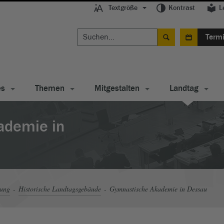
Textgröße
Kontrast
L
Term
es
Themen
Mitgestalten
Landtag
ademie in
tung
Historische Landtagsgebäude
Gymnastische Akademie in Dessau