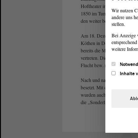
Hoftheater in Dessau oder im
Wir nutzen C
1850 im Turnsaal der Gymnas
andere uns he
den weiter bestehenden „Son
stellen.
Bei Anzeige v
Am 18. Dezember 1849 war d
entsprechend 
Köthen in Dessau einberufen
weitere Infor
bereits die Mehrheit. Von d
vertreten. Die anderen befan
Notwend
Flucht bzw. resignierten wi
Inhalte 
Nach und nach wurden alle w
besetzt. Mit der Aufhebung 
wurden auch alle Landtage g
Abl
die „Sonderlandtage“ von An