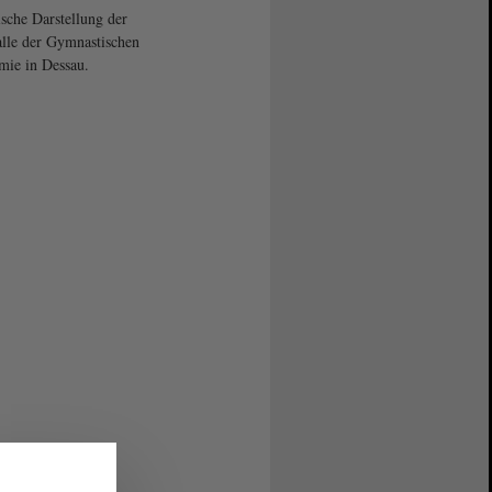
sche Darstellung der
lle der Gymnastischen
ie in Dessau.