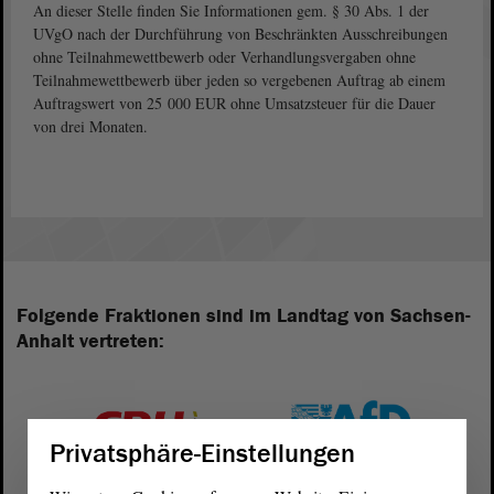
An dieser Stelle finden Sie Informationen gem. § 30 Abs. 1 der
UVgO nach der Durchführung von Beschränkten Ausschreibungen
ohne Teilnahmewettbewerb oder Verhandlungsvergaben ohne
Teilnahmewettbewerb über jeden so vergebenen Auftrag ab einem
Auftragswert von 25 000 EUR ohne Umsatzsteuer für die Dauer
von drei Monaten.
Folgende Fraktionen sind im Landtag von Sachsen-
Anhalt vertreten:
Privatsphäre-Einstellungen