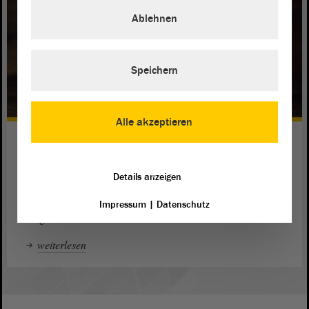
Ablehnen
Speichern
Alle akzeptieren
Digitales Gedenkbuch
Der Landtag bewahrt seinen verstorbenen Abgeordneten
Details anzeigen
ein ehrendes Gedenken: Das digitale Gedenkbuch erinnert
an die Frauen und Männer, die die Landespolitik im
Landtag
Impressum
|
Datenschutz
mitgestaltet haben.
weiterlesen