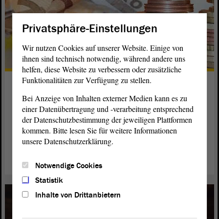
Privatsphäre-Einstellungen
Wir nutzen Cookies auf unserer Website. Einige von
ihnen sind technisch notwendig, während andere uns
helfen, diese Website zu verbessern oder zusätzliche
Funktionalitäten zur Verfügung zu stellen.
Abgeordnetenbezüge
Bei Anzeige von Inhalten externer Medien kann es zu
Die Entschädigung muss für alle Abgeordneten gleich sein,
einer Datenübertragung und -verarbeitung entsprechend
dies ist gesetzlich vorgeschrieben. Sie soll ihre
der Datenschutzbestimmung der jeweiligen Plattformen
Unabhängigkeit sichern und eine Lebensführung gestatten,
kommen. Bitte lesen Sie für weitere Informationen
„die der Bedeutung des Amtes angemessen ist.“
unsere Datenschutzerklärung.
weiterlesen
Notwendige Cookies
Statistik
Inhalte von Drittanbietern