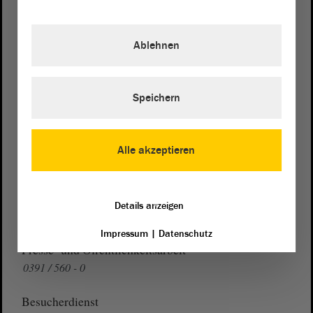
Postanschrift
Ablehnen
von Sachsen-Anhalt
Landtag
Domplatz 6–9
39104 Magdeburg
Speichern
Wegbeschreibung
Auf Google Maps
Alle akzeptieren
Telefon und Fax
Zentrale:
0391 / 560 - 0
Details anzeigen
Fax:
0391 / 560 - 1123
Impressum
|
Datenschutz
Presse- und Öffentlichkeitsarbeit
0391 / 560 - 0
Besucherdienst