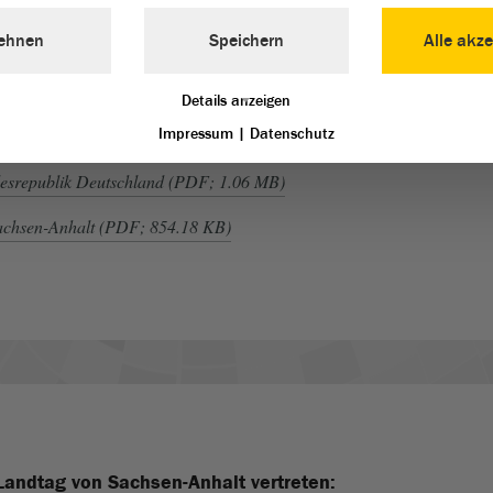
rdnetenbezüge
ehnen
Speichern
Alle akze
Details anzeigen
Impressum
|
Datenschutz
F; 682.59 KB)
desrepublik Deutschland (PDF; 1.06 MB)
achsen-Anhalt (PDF; 854.18 KB)
Landtag von Sachsen-Anhalt vertreten: