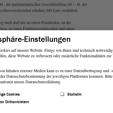
H., die parlamentarischen Geschäftsführer 60 v. H. der
chussvorsitzenden erhalten 500 Euro zusätzlich.
g nach darf nur an einen Präsidenten, an die
ktion
an einen Fraktionsvorsitzenden und einen
ührer gezahlt werden. Hat eine
Fraktion
zwei
sphäre-Einstellungen
sitzende, erhalten diese jeweils die Hälfte der zusätzlichen
ookies auf unserer Website. Einige von ihnen sind technisch notwendi
lfen, diese Website zu verbessern oder zusätzliche Funktionalitäten zu
st?
on Inhalten externer Medien kann es zu einer Datenübertragung und -v
icherung wird noch eine steuerfreie Pauschale für
der Datenschutzbestimmung der jeweiligen Plattformen kommen. Bitte 
en in Höhe von 2 372,27 Euro ausgezahlt.
mationen unsere Datenschutzerklärung.
ibt es Zuschüsse für die Beschäftigung und Fortbildung
 im Wahlkreisbüro.
ige Cookies
Statistik
s Parlamentarier (mindestens ein Jahr lang) werden den
von Drittanbietern
in
und eine Altersentschädigung gewährt.
Übergangsgeld