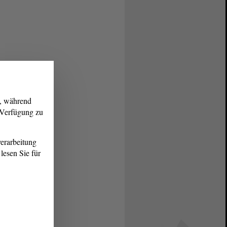
g, während
r Verfügung zu
erarbeitung
lesen Sie für