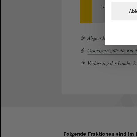
zurück: Abgeo
Abl
Abgeordnetengesetz (PD
Grundgesetz für die Bun
Verfassung des Landes S
Folgende Fraktionen sind im 