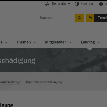
Textgröße
Kontrast
L
Term
es
Themen
Mitgestalten
Landtag
schädigung
ordnetenbezüge
Abgeordnetenentschädigung
igung