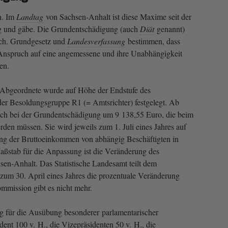
n. Im
Landtag
von Sachsen-Anhalt ist diese Maxime seit der
 und gäbe. Die Grundentschädigung (auch
Diät
genannt)
eich. Grundgesetz und
Landesverfassung
bestimmen, dass
 Anspruch auf eine angemessene und ihre Unabhängigkeit
en.
Abgeordnete wurde auf Höhe der Endstufe des
der Besoldungsgruppe R1 (= Amtsrichter) festgelegt. Ab
sich bei der Grundentschädigung um 9 138,55 Euro, die beim
rden müssen. Sie wird jeweils zum 1. Juli eines Jahres auf
ng der Bruttoeinkommen von abhängig Beschäftigten in
aßstab für die Anpassung ist die Veränderung des
en-Anhalt. Das Statistische Landesamt teilt dem
 zum 30. April eines Jahres die prozentuale Veränderung
mmission gibt es nicht mehr.
g für die Ausübung besonderer parlamentarischer
dent 100 v. H., die Vizepräsidenten 50 v. H., die