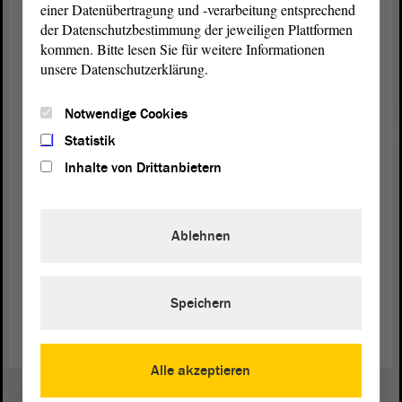
einer Datenübertragung und -verarbeitung entsprechend
wird sie in den nächsten Tagen bis zum letzten Setzling zu Ende
der Datenschutzbestimmung der jeweiligen Plattformen
führen.
kommen. Bitte lesen Sie für weitere Informationen
unsere Datenschutzerklärung.
Notwendige Cookies
Statistik
Inhalte von Drittanbietern
Ablehnen
1/4
© ltlsa/stb
Ein Mitarbeiter der Kulturstiftung war mit seinen Kindern
Speichern
gekommen, um gemeinsam ein paar Bäume zu pflanzen.
Alle akzeptieren