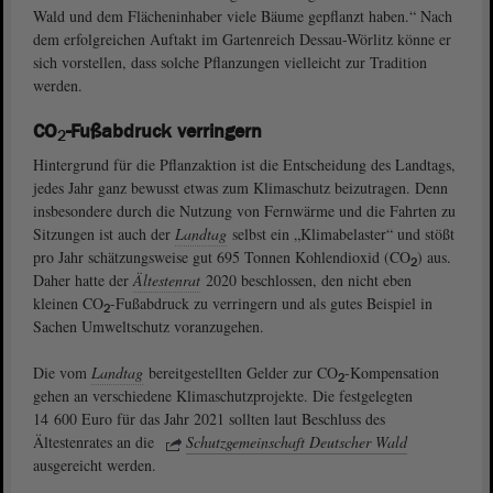
Wald und dem Flächeninhaber viele Bäume gepflanzt haben.“ Nach
dem erfolgreichen Auftakt im Gartenreich Dessau-Wörlitz könne er
sich vorstellen, dass solche Pflanzungen vielleicht zur Tradition
werden.
CO
-Fußabdruck verringern
2
Hintergrund für die Pflanzaktion ist die Entscheidung des Landtags,
jedes Jahr ganz bewusst etwas zum Klimaschutz beizutragen. Denn
insbesondere durch die Nutzung von Fernwärme und die Fahrten zu
Sitzungen ist auch der
Landtag
selbst ein „Klimabelaster“ und stößt
pro Jahr schätzungsweise gut 695 Tonnen Kohlendioxid (CO
) aus.
2
Daher hatte der
Ältestenrat
2020 beschlossen, den nicht eben
kleinen CO
-Fußabdruck zu verringern und als gutes Beispiel in
2
Sachen Umweltschutz voranzugehen.
Die vom
Landtag
bereitgestellten Gelder zur CO
-Kompensation
2
gehen an verschiedene Klimaschutzprojekte. Die festgelegten
14 600 Euro für das Jahr 2021 sollten laut Beschluss des
Ältestenrates an die
Schutzgemeinschaft Deutscher Wald
ausgereicht werden.