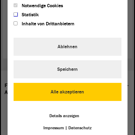
Berater des Soldan-Moot-Courts an der Martin-Luther-Universität
Notwendige Cookies
mit. Er ist zudem Vorstandsmitglied der Forschungsstelle zur
Statistik
Rehabilitation von Menschen mit kommunikativer Behinderung
Inhalte von Drittanbietern
(FST) e. V. (MLU).
Wahlvorschlag der Koalition (PDF)
Ablehnen
Speichern
Folgende Fraktionen sind im Landtag von Sachsen-
Alle akzeptieren
Anhalt vertreten:
Details anzeigen
Impressum
|
Datenschutz