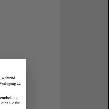
g, während
r Verfügung zu
erarbeitung
lesen Sie für