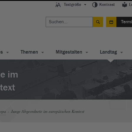
Textgröße
Kontrast
L
Term
es
Themen
Mitgestalten
Landtag
te im
text
ropa
Junge Abgeordnete im europäischen Kontext