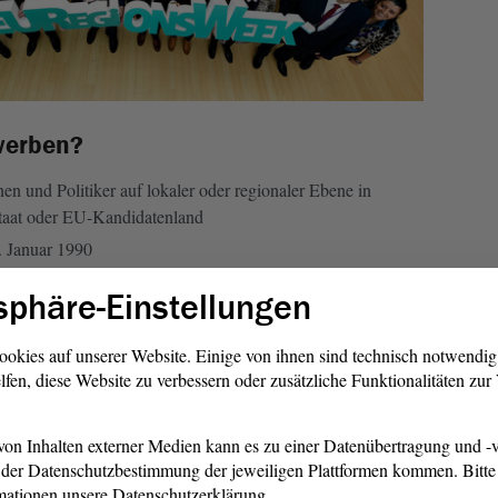
werben?
nen und Politiker auf lokaler oder regionaler Ebene in
taat oder EU-Kandidatenland
. Januar 1990
isse
sphäre-Einstellungen
dat als Mitglied oder Stellvertreter des Europäischen
ookies auf unserer Website. Einige von ihnen sind technisch notwendi
lfen, diese Website zu verbessern oder zusätzliche Funktionalitäten zu
 mitmachen?
tausch bewährter Praktiken mit YEPs und
on Inhalten externer Medien kann es zu einer Datenübertragung und -v
olitikern
der Datenschutzbestimmung der jeweiligen Plattformen kommen. Bitte 
mationen unsere Datenschutzerklärung.