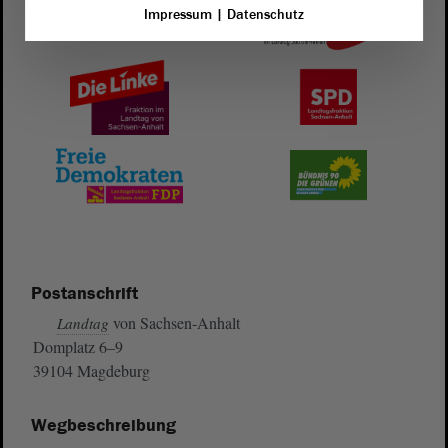
Impressum
|
Datenschutz
Postanschrift
von Sachsen-Anhalt
Landtag
Domplatz 6–9
39104 Magdeburg
Wegbeschreibung