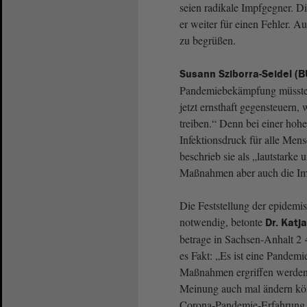
seien radikale Impfgegner. 
er weiter für einen Fehler. A
zu begrüßen.
Susann Sziborra-Seidel 
Pandemiebekämpfung müssten
jetzt ernsthaft gegensteuern,
treiben.“ Denn bei einer hoh
Infektionsdruck für alle Men
beschrieb sie als „lautstarke
Maßnahmen aber auch die Im
Die Feststellung der epidem
notwendig, betonte
Dr. Katj
betrage in Sachsen-Anhalt 2 
es Fakt: „Es ist eine Pandem
Maßnahmen ergriffen werden. 
Meinung auch mal ändern könn
Corona-Pandemie-Erfahrung –,