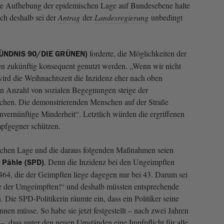
Die Aufhebung der epidemischen Lage auf Bundesebene halte
uch deshalb sei der
Antrag
der
Landesregierung
unbedingt
forderte, die Möglichkeiten der
(BÜNDNIS 90/DIE GRÜNEN)
 zukünftig konsequent genutzt werden. „Wenn wir nicht
 wird die Weihnachtszeit die Inzidenz eher nach oben
en Anzahl von sozialen Begegnungen steige der
schen. Die demonstrierenden Menschen auf der Straße
 unvernünftige Minderheit“. Letztlich würden die ergriffenen
pfgegner schützen.
ischen Lage und die daraus folgenden Maßnahmen seien
. Denn die Inzidenz bei den Ungeimpften
a Pähle (SPD)
464, die der Geimpften liege dagegen nur bei 43. Darum sei
ie der Umgeimpften!“ und deshalb müssten entsprechende
Die SPD-Politikerin räumte ein, dass ein Politiker seine
en müsse. So habe sie jetzt festgestellt – nach zwei Jahren
 dass unter den neuen Umständen eine Impfpflicht für alle