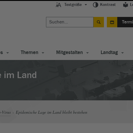
Textgröße
Kontrast
L
Term
es
Themen
Mitgestalten
Landtag
e im Land
-Virus
Epidemische Lage im Land bleibt bestehen