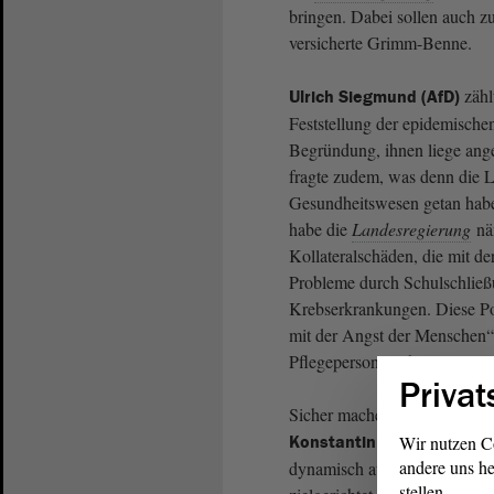
bringen. Dabei sollen auch z
versicherte Grimm-Benne.
zähl
Ulrich Siegmund (AfD)
Feststellung der epidemischen
Begründung, ihnen liege ang
fragte zudem, was denn die L
Gesundheitswesen getan habe 
habe die
Landesregierung
näm
Kollateralschäden, die mit d
Probleme durch Schulschließ
Krebserkrankungen. Diese Poli
mit der Angst der Menschen“,
Pflegepersonal lehne seine
Fr
Privat
Sicher mache sich niemand d
. Di
Konstantin Pott (FDP)
Wir nutzen C
andere uns he
dynamisch auf die sich verä
stellen.