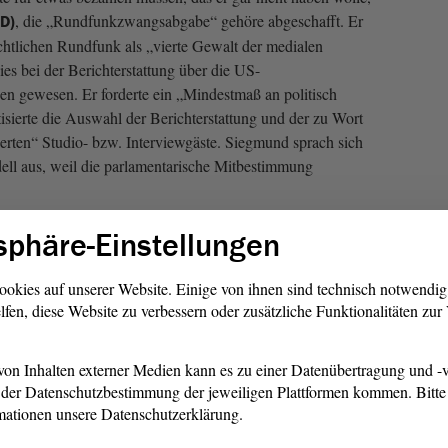
, die „Rundfunkzwangsabgabe“ gehöre abgeschafft. Er
fD)
echtlichen Rundfunk als „vierte Gewalt der medialen
ies bei der Berichterstattung über die US-
ben gewesen. Er forderte ein „Mindestmaß an politisch
itisierte die Auswahl der Berichterstattung und der zu Wort
rten“ Studio- bzw. Interviewgäste. Siegmund sprach sich
ell aus, weil die parlamentarische Mitbestimmung
sphäre-Einstellungen
gesicherte Finanzierung
r Finanzierung geäußert als vielmehr sich darüber beklagt,
ookies auf unserer Website. Einige von ihnen sind technisch notwendi
e Rundfunk „nicht sendet, was Sie gern wollen, dass er es
lfen, diese Website zu verbessern oder zusätzliche Funktionalitäten zu
in Richtung AfD. „Aber das ist nicht der
velmann (SPD)
gramm vorzugeben.“ Es gebe auch für die SPD vieles, was
on Inhalten externer Medien kann es zu einer Datenübertragung und -v
der Datenschutzbestimmung der jeweiligen Plattformen kommen. Bitte 
mationen unsere Datenschutzerklärung.
ne dazu, die Institution unabhängig von einzelnen