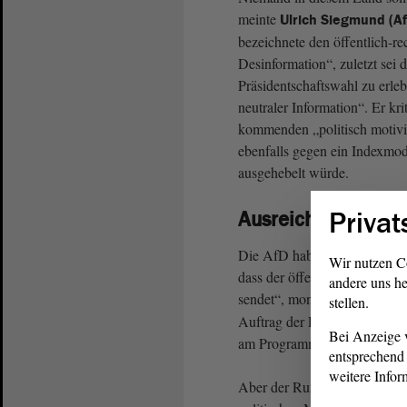
meinte
Ulrich Siegmund (A
bezeichnete den öffentlich-r
Desinformation“, zuletzt sei d
Präsidentschaftswahl zu erle
neutraler Information“. Er kr
kommenden „politisch motivie
ebenfalls gegen ein Indexmod
ausgehebelt würde.
Privat
Ausreichende und 
Die AfD habe sich weniger zu
Wir nutzen C
dass der öffentlich-rechtlich
andere uns he
sendet“, monierte
Holger Hö
stellen.
Auftrag der Politik, das Pro
Bei Anzeige v
am Programm nicht gefalle.
entsprechend 
weitere Infor
Aber der Rundfunkbeitrag die