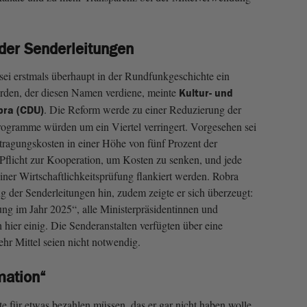
der Senderleitungen
sei erstmals überhaupt in der Rundfunkgeschichte ein
orden, der diesen Namen verdiene, meinte
Kultur- und
. Die Reform werde zu einer Reduzierung der
bra (CDU)
rogramme würden um ein Viertel verringert. Vorgesehen sei
ragungskosten in einer Höhe von fünf Prozent der
 Pflicht zur Kooperation, um Kosten zu senken, und jede
er Wirtschaftlichkeitsprüfung flankiert werden. Robra
g der Senderleitungen hin, zudem zeigte er sich überzeugt:
ung im Jahr 2025“, alle Ministerpräsidentinnen und
h hier einig. Die Senderanstalten verfügten über eine
hr Mittel seien nicht notwendig.
mation“
e für etwas bezahlen müssen, das er gar nicht haben wolle,