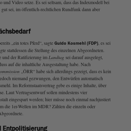
und Video setze. Es sei seltsam, dass das Indexmodell bei
gut sei, im öffentlich-rechtlichen Rundfunk dann aber
rächsbedarf
eits „ein totes Pferd“, sagte
, es sei
Guido Kosmehl (FDP)
agte stattdessen die Stellung des einzelnen Abgeordneten.
e und der Ratifizierung im
Landtag
sei darauf ausgelegt,
luss auf die inhaltliche Ausgestaltung habe. Nach
ommission
„ÖRR“ habe sich allerdings gezeigt, dass es kein
 jedoch niemand gezwungen, den Entwürfen automatisch
ehl. Im Reformstaatsvertrag gebe es einige Inhalte, über
e. Laut Vertragsentwurf sollen mindestens vier
talt eingespart werden; hier müsse noch einmal nachjustiert
um die 1er-Wellen im MDR? Zählen die einzeln oder
Abgeordnete.
 Entpolitisierung