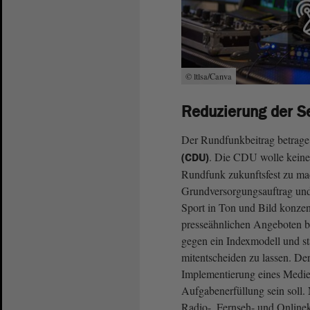
© ltlsa/Canva
Reduzierung der S
Der Rundfunkbeitrag betrage 
. Die CDU wolle keine 
(CDU)
Rundfunk zukunftsfest zu mac
Grundversorgungsauftrag und 
Sport in Ton und Bild konzent
presseähnlichen Angeboten be
gegen ein Indexmodell und sta
mitentscheiden zu lassen. Der
Implementierung eines Medien
Aufgabenerfüllung sein soll. 
Radio-, Fernseh- und Online