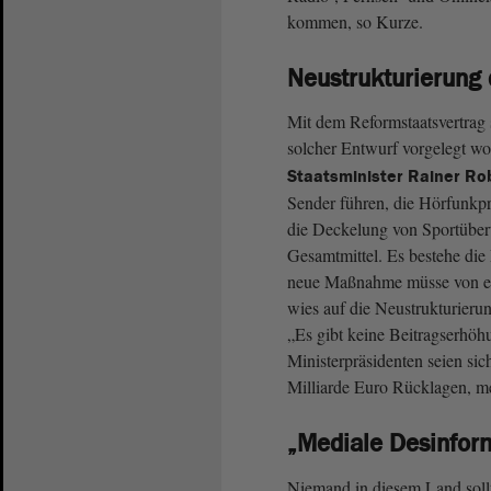
kommen, so Kurze.
Neustrukturierung 
Mit dem Reformstaatsvertrag 
solcher Entwurf vorgelegt w
Staatsminister Rainer Ro
Sender führen, die Hörfunkp
die Deckelung von Sportübert
Gesamtmittel. Es bestehe die
neue Maßnahme müsse von ein
wies auf die Neustrukturierun
„Es gibt keine Beitragserhöh
Ministerpräsidenten seien sic
Milliarde Euro Rücklagen, me
„Mediale Desinfor
Niemand in diesem Land sollt