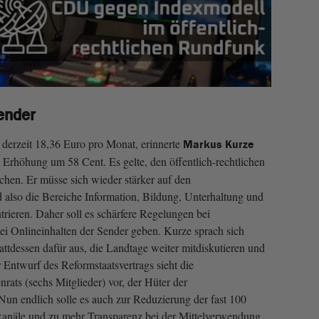
ender
derzeit 18,36 Euro pro Monat, erinnerte
Markus Kurze
Erhöhung um 58 Cent. Es gelte, den öffentlich-rechtlichen
hen. Er müsse sich wieder stärker auf den
also die Bereiche Information, Bildung, Unterhaltung und
rieren. Daher soll es schärfere Regelungen bei
i Onlineinhalten der Sender geben. Kurze sprach sich
ttdessen dafür aus, die Landtage weiter mitdiskutieren und
 Entwurf des Reformstaatsvertrags sieht die
rats (sechs Mitglieder) vor, der Hüter der
Nun endlich solle es auch zur Reduzierung der fast 100
kanäle und zu mehr Transparenz bei der Mittelverwendung