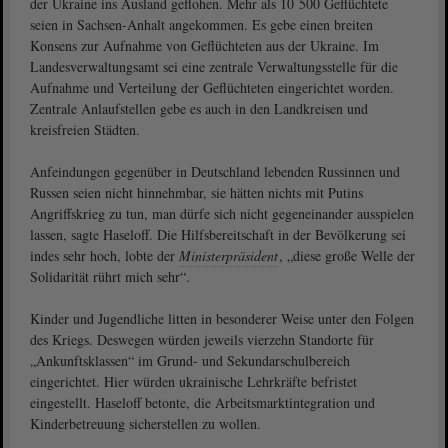
der Ukraine ins Ausland geflohen. Mehr als 10 500 Geflüchtete
seien in Sachsen-Anhalt angekommen. Es gebe einen breiten
Konsens zur Aufnahme von Geflüchteten aus der Ukraine. Im
Landesverwaltungsamt sei eine zentrale Verwaltungsstelle für die
Aufnahme und Verteilung der Geflüchteten eingerichtet worden.
Zentrale Anlaufstellen gebe es auch in den Landkreisen und
kreisfreien Städten.
Anfeindungen gegenüber in Deutschland lebenden Russinnen und
Russen seien nicht hinnehmbar, sie hätten nichts mit Putins
Angriffskrieg zu tun, man dürfe sich nicht gegeneinander ausspielen
lassen, sagte Haseloff. Die Hilfsbereitschaft in der Bevölkerung sei
indes sehr hoch, lobte der
Ministerpräsident
, „diese große Welle der
Solidarität rührt mich sehr“.
Kinder und Jugendliche litten in besonderer Weise unter den Folgen
des Kriegs. Deswegen würden jeweils vierzehn Standorte für
„Ankunftsklassen“ im Grund- und Sekundarschulbereich
eingerichtet. Hier würden ukrainische Lehrkräfte befristet
eingestellt. Haseloff betonte, die Arbeitsmarktintegration und
Kinderbetreuung sicherstellen zu wollen.