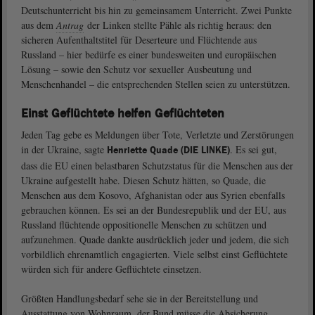
Deutschunterricht bis hin zu gemeinsamem Unterricht. Zwei Punkte
aus dem
Antrag
der Linken stellte Pähle als richtig heraus: den
sicheren Aufenthaltstitel für Deserteure und Flüchtende aus
Russland – hier bedürfe es einer bundesweiten und europäischen
Lösung – sowie den Schutz vor sexueller Ausbeutung und
Menschenhandel – die entsprechenden Stellen seien zu unterstützen.
Einst Geflüchtete helfen Geflüchteten
Jeden Tag gebe es Meldungen über Tote, Verletzte und Zerstörungen
in der Ukraine, sagte
. Es sei gut,
Henriette Quade (DIE LINKE)
dass die EU einen belastbaren Schutzstatus für die Menschen aus der
Ukraine aufgestellt habe. Diesen Schutz hätten, so Quade, die
Menschen aus dem Kosovo, Afghanistan oder aus Syrien ebenfalls
gebrauchen können. Es sei an der Bundesrepublik und der EU, aus
Russland flüchtende oppositionelle Menschen zu schützen und
aufzunehmen. Quade dankte ausdrücklich jeder und jedem, die sich
vorbildlich ehrenamtlich engagierten. Viele selbst einst Geflüchtete
würden sich für andere Geflüchtete einsetzen.
Größten Handlungsbedarf sehe sie in der Bereitstellung und
Ausstattung von Wohnraum, der Bund müsse die Absicherung