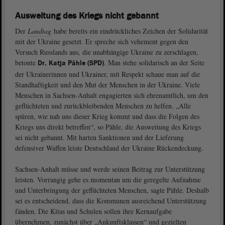
Ausweitung des Kriegs nicht gebannt
Der
Landtag
habe bereits ein eindrückliches Zeichen der Solidarität
mit der Ukraine gesetzt. Er spreche sich vehement gegen den
Versuch Russlands aus, die unabhängige Ukraine zu zerschlagen,
betonte
. Man stehe solidarisch an der Seite
Dr. Katja Pähle (SPD)
der Ukrainerinnen und Ukrainer, mit Respekt schaue man auf die
Standhaftigkeit und den Mut der Menschen in der Ukraine. Viele
Menschen in Sachsen-Anhalt engagierten sich ehrenamtlich, um den
geflüchteten und zurückbleibenden Menschen zu helfen. „Alle
spüren, wie nah uns dieser Krieg kommt und dass die Folgen des
Kriegs uns direkt betreffen“, so Pähle, die Ausweitung des Kriegs
sei nicht gebannt. Mit harten Sanktionen und der Lieferung
defensiver Waffen leiste Deutschland der Ukraine Rückendeckung.
Sachsen-Anhalt müsse und werde seinen Beitrag zur Unterstützung
leisten. Vorrangig gehe es momentan um die geregelte Aufnahme
und Unterbringung der geflüchteten Menschen, sagte Pähle. Deshalb
sei es entscheidend, dass die Kommunen ausreichend Unterstützung
fänden. Die Kitas und Schulen sollen ihre Kernaufgabe
übernehmen, zunächst über „Ankunftsklassen“ und gezielten