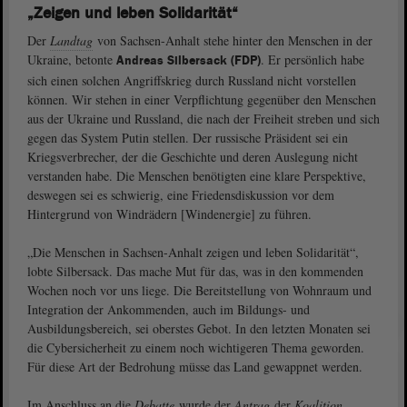
„Zeigen und leben Solidarität“
Der
Landtag
von Sachsen-Anhalt stehe hinter den Menschen in der
Ukraine, betonte
. Er persönlich habe
Andreas Silbersack (FDP)
sich einen solchen Angriffskrieg durch Russland nicht vorstellen
können. Wir stehen in einer Verpflichtung gegenüber den Menschen
aus der Ukraine und Russland, die nach der Freiheit streben und sich
gegen das System Putin stellen. Der russische Präsident sei ein
Kriegsverbrecher, der die Geschichte und deren Auslegung nicht
verstanden habe. Die Menschen benötigten eine klare Perspektive,
deswegen sei es schwierig, eine Friedensdiskussion vor dem
Hintergrund von Windrädern [Windenergie] zu führen.
„Die Menschen in Sachsen-Anhalt zeigen und leben Solidarität“,
lobte Silbersack. Das mache Mut für das, was in den kommenden
Wochen noch vor uns liege. Die Bereitstellung von Wohnraum und
Integration der Ankommenden, auch im Bildungs- und
Ausbildungsbereich, sei oberstes Gebot. In den letzten Monaten sei
die Cybersicherheit zu einem noch wichtigeren Thema geworden.
Für diese Art der Bedrohung müsse das Land gewappnet werden.
Im Anschluss an die
Debatte
wurde der
Antrag
der
Koalition