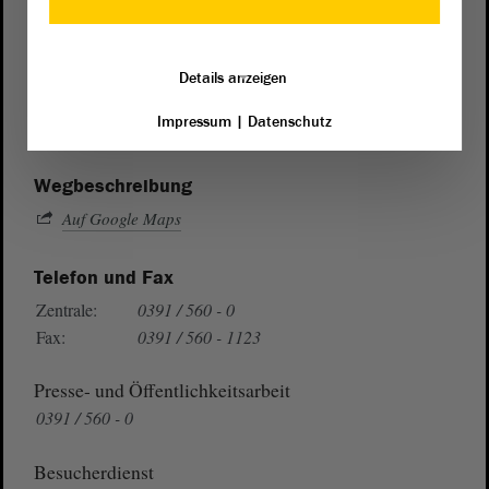
Postanschrift
von Sachsen-Anhalt
Landtag
Details anzeigen
Domplatz 6–9
Impressum
|
Datenschutz
39104 Magdeburg
Wegbeschreibung
Auf Google Maps
Telefon und Fax
Zentrale:
0391 / 560 - 0
Fax:
0391 / 560 - 1123
Presse- und Öffentlichkeitsarbeit
0391 / 560 - 0
Besucherdienst