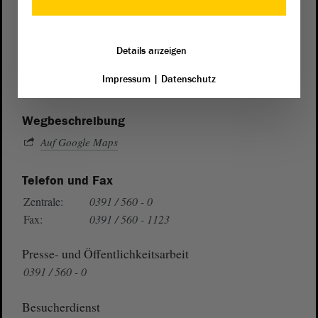
Postanschrift
von Sachsen-Anhalt
Landtag
Details anzeigen
Domplatz 6–9
Impressum
|
Datenschutz
39104 Magdeburg
Wegbeschreibung
Auf Google Maps
Telefon und Fax
Zentrale:
0391 / 560 - 0
Fax:
0391 / 560 - 1123
Presse- und Öffentlichkeitsarbeit
0391 / 560 - 0
Besucherdienst