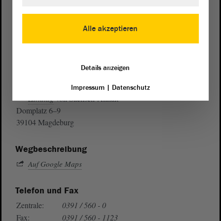
Alle akzeptieren
Details anzeigen
Postanschrift
Impressum
|
Datenschutz
von Sachsen-Anhalt
Landtag
Domplatz 6–9
39104 Magdeburg
Wegbeschreibung
Auf Google Maps
Telefon und Fax
Zentrale:
0391 / 560 - 0
Fax:
0391 / 560 - 1123