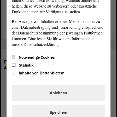
ihnen sind technisch notwendig, während andere uns
des Landes und seiner demokratischen Strukturen leisten. Seit
helfen, diese Website zu verbessern oder zusätzliche
Anfang 2020 liegt bereits die wissenschaftliche Dokumentation
Funktionalitäten zur Verfügung zu stellen.
VER|FOLGT vor. Sie informiert über Abgeordnete aus der Region
des heutigen Sachsen-Anhalt, die Opfer der nationalsozialistischen
Bei Anzeige von Inhalten externer Medien kann es zu
Diktatur von 1933 bis 1945 in Deutschland wurden.
einer Datenübertragung und -verarbeitung entsprechend
der Datenschutzbestimmung der jeweiligen Plattformen
kommen. Bitte lesen Sie für weitere Informationen
unsere Datenschutzerklärung.
Notwendige Cookies
Folgende Fraktionen sind im Landtag von Sachsen-
Statistik
Anhalt vertreten:
Inhalte von Drittanbietern
Ablehnen
Speichern