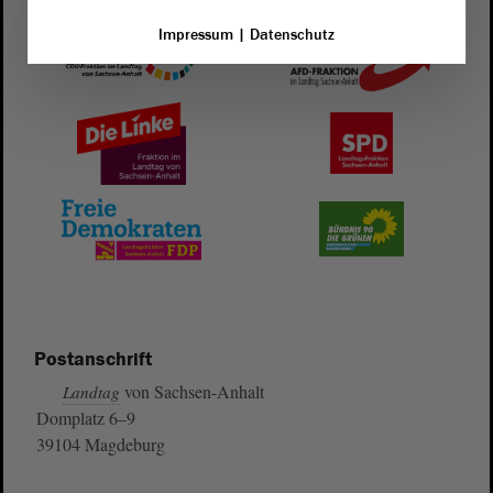
Impressum
|
Datenschutz
Postanschrift
von Sachsen-Anhalt
Landtag
Domplatz 6–9
39104 Magdeburg