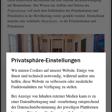
auf Bundesebene. Das Wissen um Aufbau und Nutzen des
Föderalismus
soll nach dem Dafürhalten der Präsidentinnen und
Präsidenten in der Bevölkerung weiter gestärkt werden. Deutschland
brauche eine wehrhafte
Demokratie
, so die Präsidentinnen und
Präsidenten.
Privatsphäre-Einstellungen
Wir nutzen Cookies auf unserer Website. Einige von
ihnen sind technisch notwendig, während andere uns
helfen, diese Website zu verbessern oder zusätzliche
Funktionalitäten zur Verfügung zu stellen.
© AGH Berlin/Lars Wiedemann
Die LPK im Festsaal des Abgeordnetenhauses in Berlin.
Bei Anzeige von Inhalten externer Medien kann es zu
einer Datenübertragung und -verarbeitung entsprechend
Aus der „Berliner Erklärung“
der Datenschutzbestimmung der jeweiligen Plattformen
In der „Berliner Erklärung“ heißt es nun unter anderem, dass die