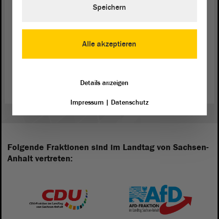
klären sei noch, welche Menschen als Opfer im Sinne des Fonds
Speichern
betrachtet würden.
Im Anschluss an die
Debatte
wurde der
Antrag
der
Koalition
Alle akzeptieren
angenommen.
Antrag „Opferfonds“ der Koalition (PDF)
Details anzeigen
Impressum
|
Datenschutz
Folgende Fraktionen sind im Landtag von Sachsen-
Anhalt vertreten: