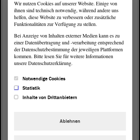
Wir nutzen Cookies auf unserer Website. Einige von
zeigen, sagte
. Sachsen-Anhalt
Karin Tschernich-Weiske (CDU)
ihnen sind technisch notwendig, während andere uns
verfüge über ein Netz von Beratungsstellen, der Opferhilfefonds sei
helfen, diese Website zu verbessern oder zusätzliche
ein zusätzliches Zeichen von Verantwortung und Mitgefühl. Er soll
Funktionalitäten zur Verfügung zu stellen.
schnelle und unbürokratische Unterstützung ermöglichen.
Bei Anzeige von Inhalten externer Medien kann es zu
Noch viele offene Punkte
einer Datenübertragung und -verarbeitung entsprechend
Es gebe vor allem sehr viel ehrenamtliches Engagement bei der
der Datenschutzbestimmung der jeweiligen Plattformen
Opferberatung und -betreuung, aber das werde – mit Blick auf die
kommen. Bitte lesen Sie für weitere Informationen
Verantwortung des Landes – den Opfern in Sachsen-Anhalt nicht
unsere Datenschutzerklärung.
gerecht, meinte
. Auch die
Eva von Angern (DIE LINKE)
Opferbeauftragte des Landes Sachsen-Anhalt arbeite nur
Notwendige Cookies
ehrenamtlich. Es gebe noch viele Punkte, die in Zusammenhang mit
Statistik
dem Opferhilfsfonds besprochen werden müssten.
Inhalte von Drittanbietern
„Gesetzlich eingerichteter Fonds wäre besser“
„‚Geiz ist geil‘ ist das falsche Regierungsmotto, wenn es um
Opferhilfe geht“, betonte
; es müsse an alle
Oliver Kirchner (AfD)
Ablehnen
Opfer gedacht werden. Er hätte allerdings einen gesetzlich
eingerichteten Landesopferhilfefonds bevorzugt und nicht nur die
vermutliche Ausreichung einer symbolischen finanziellen Hilfe. Zu