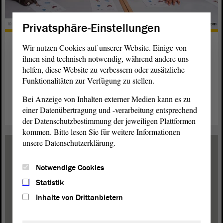
Privatsphäre-Einstellungen
© Frank Gärtner - stock.adobe.com
Wer sich willkommen fühlt, der
Wir nutzen Cookies auf unserer Website. Einige von
bleibt
ihnen sind technisch notwendig, während andere uns
helfen, diese Website zu verbessern oder zusätzliche
Was kann Sachsen-Anhalt machen, damit es attraktiver wird
Funktionalitäten zur Verfügung zu stellen.
für Migranten? Die Grünen haben ein paar Vorschläge.
Bei Anzeige von Inhalten externer Medien kann es zu
einer Datenübertragung und -verarbeitung entsprechend
weiterlesen
der Datenschutzbestimmung der jeweiligen Plattformen
kommen. Bitte lesen Sie für weitere Informationen
unsere Datenschutzerklärung.
Notwendige Cookies
Statistik
Inhalte von Drittanbietern