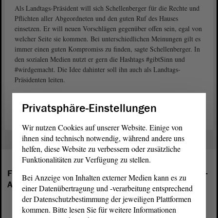
Als Landtags-Präsident will sich Schellenberger für die Rechte und
Pflichten aller Abgeordneten und den guten Ruf des Hauses
einsetzen. Er will neuen Vorschlägen gegenüber offen sein, egal von
welcher Seite sie kommen. Bei unterschiedlichen Meinungen gilt es
immer einen guten Kompromiss zu finden, sagte Schellenberger. In
den sozialen Medien nutzt er gern die Hashtags #gibtSinn und
#wirdgemacht. Die Idee dahinter soll ihn auch als Landtags-
Präsidenten leiten.
Das ganze Interview lesen Sie hier.
Privatsphäre-Einstellungen
Wir nutzen Cookies auf unserer Website. Einige von
ihnen sind technisch notwendig, während andere uns
helfen, diese Website zu verbessern oder zusätzliche
Funktionalitäten zur Verfügung zu stellen.
Folgende Fraktionen sind im Landtag von Sachsen-
Bei Anzeige von Inhalten externer Medien kann es zu
Anhalt vertreten:
einer Datenübertragung und -verarbeitung entsprechend
der Datenschutzbestimmung der jeweiligen Plattformen
kommen. Bitte lesen Sie für weitere Informationen