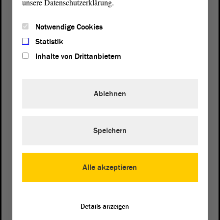
unsere Datenschutzerklärung.
Notwendige Cookies
Statistik
Inhalte von Drittanbietern
Ablehnen
Speichern
Postanschrift
von Sachsen-Anhalt
Landtag
Alle akzeptieren
Domplatz 6–9
39104 Magdeburg
Wegbeschreibung
Details anzeigen