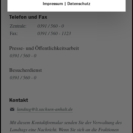
Auf Google Maps
Impressum
|
Datenschutz
Telefon und Fax
Zentrale:
0391 / 560 - 0
Fax:
0391 / 560 - 1123
Presse- und Öffentlichkeitsarbeit
0391 / 560 - 0
Besucherdienst
0391 / 560 - 0
Kontakt
landtag@lt.sachsen-anhalt.de
Mit diesem Kontaktformular senden Sie der Verwaltung des
Landtags eine Nachricht. Wenn Sie sich an die Fraktionen