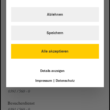
Postanschrift
von Sachsen-Anhalt
Landtag
Ablehnen
Domplatz 6–9
39104 Magdeburg
Speichern
Wegbeschreibung
Auf Google Maps
Alle akzeptieren
Telefon und Fax
Zentrale:
0391 / 560 - 0
Details anzeigen
Fax:
0391 / 560 - 1123
Impressum
|
Datenschutz
Presse- und Öffentlichkeitsarbeit
0391 / 560 - 0
Besucherdienst
0391 / 560 - 0