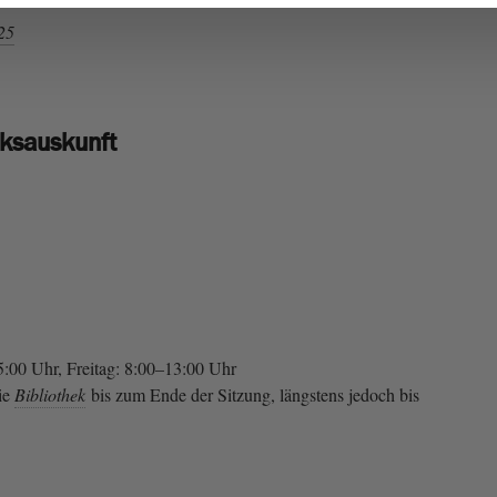
25
eksauskunft
00 Uhr, Freitag: 8:00–13:00 Uhr
die
Bibliothek
bis zum Ende der Sitzung, längstens jedoch bis