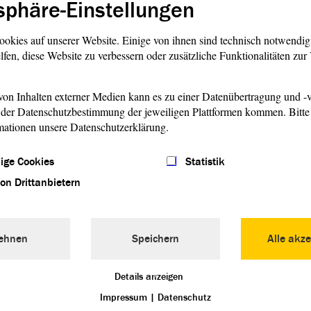
sphäre-Einstellungen
ookies auf unserer Website. Einige von ihnen sind technisch notwendi
lfen, diese Website zu verbessern oder zusätzliche Funktionalitäten zu
on Inhalten externer Medien kann es zu einer Datenübertragung und -v
 und Zeitschriftenbestand auch anderer Bibliotheken
der Datenschutzbestimmung der jeweiligen Plattformen kommen. Bitte 
hiedenen Datenbanken und im Internet
mationen unsere Datenschutzerklärung.
hern, Urteilen und Aufsätzen
ige Cookies
Statistik
von Drittanbietern
parlamentarische Arbeit und die
ben des Bundes und der Länder
ehnen
Speichern
Alle akze
26
Details anzeigen
25
Impressum
|
Datenschutz