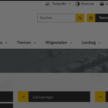
Textgröße
Kontrast
L
Term
es
Themen
Mitgestalten
Landtag
Literaturtipps