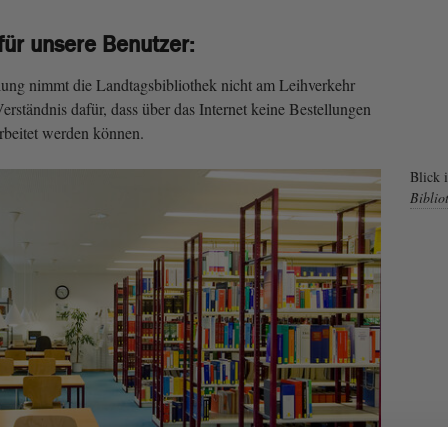
für unsere Benutzer:
lung nimmt die Landtagsbibliothek nicht am Leihverkehr
Verständnis dafür, dass über das Internet keine Bestellungen
beitet werden können.
Blick 
Biblio