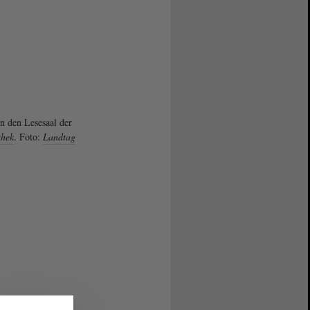
in den Lesesaal der
thek
. Foto:
Landtag