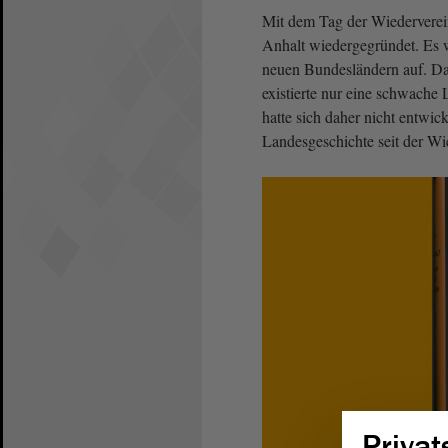
Mit dem Tag der Wiedervere
Anhalt wiedergegründet. Es 
neuen Bundesländern auf. Da
existierte nur eine schwache
hatte sich daher nicht entwic
Landesgeschichte seit der Wi
Privat