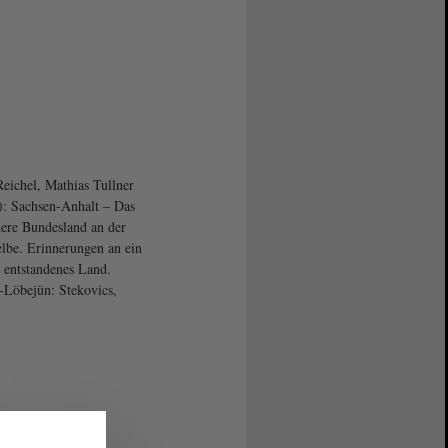
eichel, Mathias Tullner
): Sachsen-Anhalt – Das
ere Bundesland an der
elbe. Erinnerungen an ein
 entstandenes Land.
-Löbejün: Stekovics,