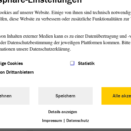
ookies auf unserer Website. Einige von ihnen sind technisch notwendi
lfen, diese Website zu verbessern oder zusätzliche Funktionalitäten zu
darunter Landtagsabgeordnete der ersten Stunde,
n und der Landessprecher für Sachsen-Anhalt, erzählen mit
on Inhalten externer Medien kann es zu einer Datenübertragung und -v
hren von ihren Eindrücken, Erlebnissen und persönlichen
der Datenschutzbestimmung der jeweiligen Plattformen kommen. Bitte 
er Wiedergründung des Landes. Dadurch werden einem die
mationen unsere Datenschutzerklärung.
standenen Landes Sachsen-Anhalt nahegebracht und man
der unbeachtet gebliebene Einblicke in diese Zeit.
ige Cookies
Statistik
nüpfung der Präsentation lebendiger und persönlicher
von Drittanbietern
e mit historischen Quellen besonderer Art.
lner (Hrsg.): Sachsen-Anhalt – Das besondere
elbe. Erinnerungen an ein wieder entstandenes Land.
ehnen
Speichern
Alle akze
, 2021.
Details anzeigen
Impressum
|
Datenschutz