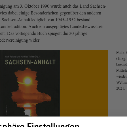
inigung am 3. Oktober 1990 wurde auch das Land Sachsen-
wies dabei einige Besonderheiten gegenüber den anderen
 Sachsen-Anhalt lediglich von 1945–1952 bestand,
 Landestradition. Auch ein ausgeprägtes Landesbewusstsein
kelt. Das vorliegende Buch spiegelt die 30-jährige
edervereinigung wider
Maik R
(Hrsg.
besond
Mittel
wieder
Wettin
2021.
sphäre-Einstellungen