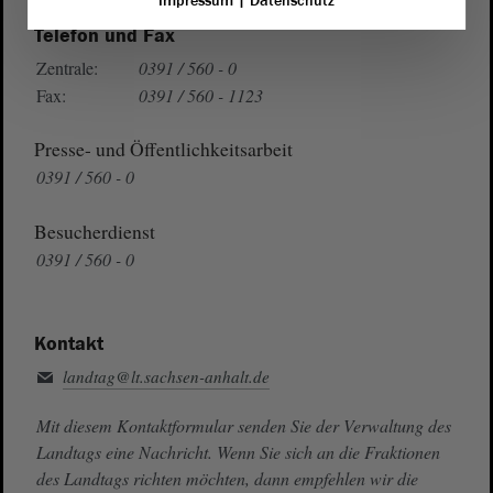
Impressum
|
Datenschutz
Telefon und Fax
Zentrale:
0391 / 560 - 0
Fax:
0391 / 560 - 1123
Presse- und Öffentlichkeitsarbeit
0391 / 560 - 0
Besucherdienst
0391 / 560 - 0
Kontakt
landtag@lt.sachsen-anhalt.de
Mit diesem Kontaktformular senden Sie der Verwaltung des
Landtags eine Nachricht. Wenn Sie sich an die Fraktionen
des Landtags richten möchten, dann empfehlen wir die