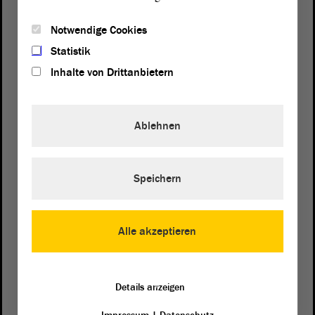
Notwendige Cookies
Statistik
Inhalte von Drittanbietern
Ablehnen
Speichern
Postanschrift
von Sachsen-Anhalt
Landtag
Domplatz 6–9
Alle akzeptieren
39104 Magdeburg
Wegbeschreibung
Details anzeigen
Auf Google Maps