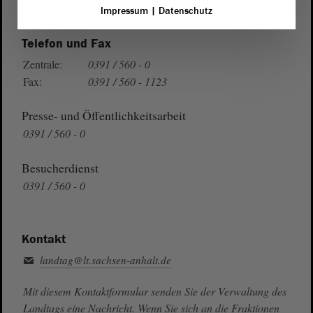
Auf Google Maps
Impressum
|
Datenschutz
Telefon und Fax
Zentrale:
0391 / 560 - 0
Fax:
0391 / 560 - 1123
Presse- und Öffentlichkeitsarbeit
0391 / 560 - 0
Besucherdienst
0391 / 560 - 0
Kontakt
landtag@lt.sachsen-anhalt.de
Mit diesem Kontaktformular senden Sie der Verwaltung des
Landtags eine Nachricht. Wenn Sie sich an die Fraktionen