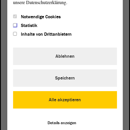
unsere Datenschutzerklärung.
Notwendige Cookies
Statistik
Inhalte von Drittanbietern
Ablehnen
Speichern
Postanschrift
von Sachsen-Anhalt
Landtag
Alle akzeptieren
Domplatz 6–9
39104 Magdeburg
Details anzeigen
Wegbeschreibung