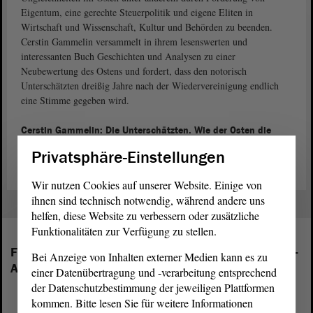
Eigentum, eine gerechte Steuerpolitik und eigene Eliten in
Wirtschaft und Wissenschaft, Kultur und Behörden zu beenden.
Cerstin Gammelin versammelt in ihrem lesenswerten und
interessanten Buch Geschichten und Analysen zu einer
Neubewertung des Ostens und fordert, dass den notorisch
Unterschätzten dreißig Jahre nach der Wiedervereinigung endlich
eine Stimme gegeben wird.
Cerstin Gammelin: Die Unterschätzten. Wie der Osten die
deutsche Politik bestimmt. Berlin: Econ, 2021.
Privatsphäre-Einstellungen
Wir nutzen Cookies auf unserer Website. Einige von
ihnen sind technisch notwendig, während andere uns
helfen, diese Website zu verbessern oder zusätzliche
Funktionalitäten zur Verfügung zu stellen.
Folgende Fraktionen sind im Landtag von Sachsen-
Bei Anzeige von Inhalten externer Medien kann es zu
Anhalt vertreten:
einer Datenübertragung und -verarbeitung entsprechend
der Datenschutzbestimmung der jeweiligen Plattformen
kommen. Bitte lesen Sie für weitere Informationen