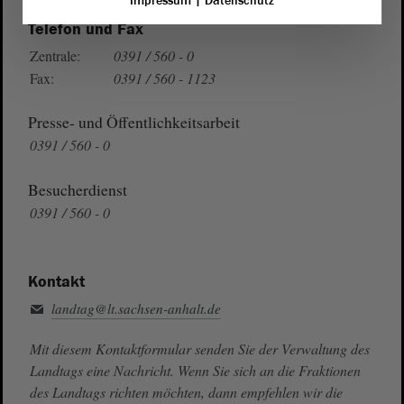
Impressum
|
Datenschutz
Telefon und Fax
Zentrale:
0391 / 560 - 0
Fax:
0391 / 560 - 1123
Presse- und Öffentlichkeitsarbeit
0391 / 560 - 0
Besucherdienst
0391 / 560 - 0
Kontakt
landtag@lt.sachsen-anhalt.de
Mit diesem Kontaktformular senden Sie der Verwaltung des
Landtags eine Nachricht. Wenn Sie sich an die Fraktionen
des Landtags richten möchten, dann empfehlen wir die