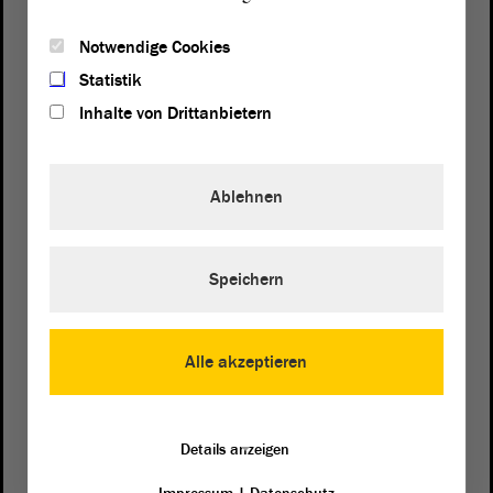
Notwendige Cookies
Statistik
Inhalte von Drittanbietern
Ablehnen
Speichern
Postanschrift
von Sachsen-Anhalt
Landtag
Domplatz 6–9
Alle akzeptieren
39104 Magdeburg
Wegbeschreibung
Details anzeigen
Auf Google Maps