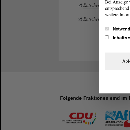
Bei Anzeige v
Entscheidungen Bundesar
entsprechend 
weitere Infor
Entscheidungen Bundesso
Notwend
Inhalte 
Abl
Folgende Fraktionen sind im 