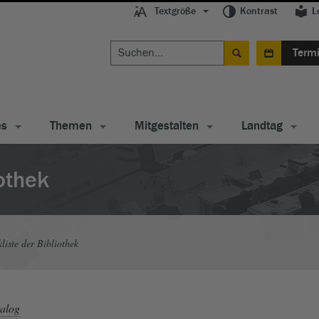
Textgröße
Kontrast
L
Term
es
Themen
Mitgestalten
Landtag
iothek
liste der Bibliothek
talog