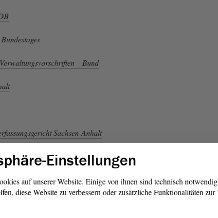
ZDB
n Bundestages
Verwaltungsvorschriften – Bund
alt
rfassungsgericht Sachsen-Anhalt
sphäre-Einstellungen
rfassungsgericht
rwaltungsgericht
ookies auf unserer Website. Einige von ihnen sind technisch notwendi
lfen, diese Website zu verbessern oder zusätzliche Funktionalitäten zu
richtshof