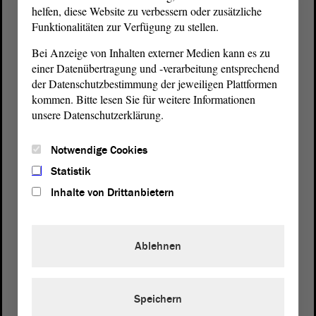
helfen, diese Website zu verbessern oder zusätzliche
Funktionalitäten zur Verfügung zu stellen.
Bei Anzeige von Inhalten externer Medien kann es zu
einer Datenübertragung und -verarbeitung entsprechend
der Datenschutzbestimmung der jeweiligen Plattformen
kommen. Bitte lesen Sie für weitere Informationen
Postanschrift
unsere Datenschutzerklärung.
von Sachsen-Anhalt
Landtag
Domplatz 6–9
Notwendige Cookies
39104 Magdeburg
Statistik
Inhalte von Drittanbietern
Wegbeschreibung
Auf Google Maps
Ablehnen
Telefon und Fax
Zentrale:
0391 / 560 - 0
Speichern
Fax:
0391 / 560 - 1123