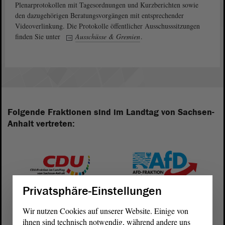
Plenarprotokollen mit Tagesordnungen und Kurzberichten sowie
den dazugehörigen Beratungsvorgängen mit entsprechender
Videoverlinkung. Die Protokolle öffentlicher Ausschusssitzungen
finden Sie unter
Ausschüsse & Gremien
.
Folgende Fraktionen sind im Landtag von Sachsen-
Anhalt vertreten:
Privatsphäre-Einstellungen
Wir nutzen Cookies auf unserer Website. Einige von
ihnen sind technisch notwendig, während andere uns