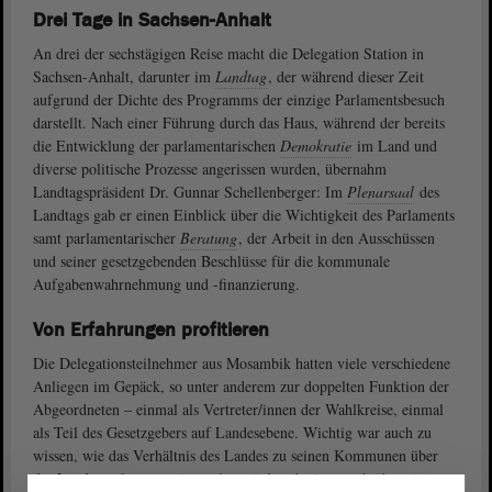
Drei Tage in Sachsen-Anhalt
An drei der sechstägigen Reise macht die Delegation Station in
Sachsen-Anhalt, darunter im
Landtag
, der während dieser Zeit
aufgrund der Dichte des Programms der einzige Parlamentsbesuch
darstellt. Nach einer Führung durch das Haus, während der bereits
die Entwicklung der parlamentarischen
Demokratie
im Land und
diverse politische Prozesse angerissen wurden, übernahm
Landtagspräsident Dr. Gunnar Schellenberger: Im
Plenarsaal
des
Landtags gab er einen Einblick über die Wichtigkeit des Parlaments
samt parlamentarischer
Beratung
, der Arbeit in den Ausschüssen
und seiner gesetzgebenden Beschlüsse für die kommunale
Aufgabenwahrnehmung und -finanzierung.
Von Erfahrungen profitieren
Die Delegationsteilnehmer aus Mosambik hatten viele verschiedene
Anliegen im Gepäck, so unter anderem zur doppelten Funktion der
Abgeordneten – einmal als Vertreter/innen der Wahlkreise, einmal
als Teil des Gesetzgebers auf Landesebene. Wichtig war auch zu
wissen, wie das Verhältnis des Landes zu seinen Kommunen über
das Landesparlament mitgestaltet wird und wie – auch über einen