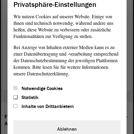
Mehrheitswechsel hinweg – dabei die Stabilität und Kontinuität der
Privatsphäre-Einstellungen
Landespolitik gegenüber den Kommunen sichergestellt wird.
Wir nutzen Cookies auf unserer Website. Einige von
Wichtige Stichworte war hier das Finanzausgleichsgesetz, die
ihnen sind technisch notwendig, während andere uns
Entscheidung für ein Grundsteuermodell und die Unterstützung der
helfen, diese Website zu verbessern oder zusätzliche
Kommunen in Not- und Sondersituationen (Flut, Pandemie,
Funktionalitäten zur Verfügung zu stellen.
Geflüchtete). Da auch in Mosambik das Thema Gebietsreformen
aktuell ist, könnte – eingedenk der eigenen Erfahrungen – wohl
Bei Anzeige von Inhalten externer Medien kann es zu
niemand besser auf ausstehende Fragen antworten als das Sachsen-
einer Datenübertragung und -verarbeitung entsprechend
Anhalt. In den kommenden Tagen wird die Delegation unter
der Datenschutzbestimmung der jeweiligen Plattformen
anderem noch auf Vertreter/innen der Finanzministerien des Landes
kommen. Bitte lesen Sie für weitere Informationen
Sachsen-Anhalt und des Bundes zusammentreffen.
unsere Datenschutzerklärung.
Notwendige Cookies
Statistik
Inhalte von Drittanbietern
Folgende Fraktionen sind im Landtag von Sachsen-
Anhalt vertreten:
Ablehnen