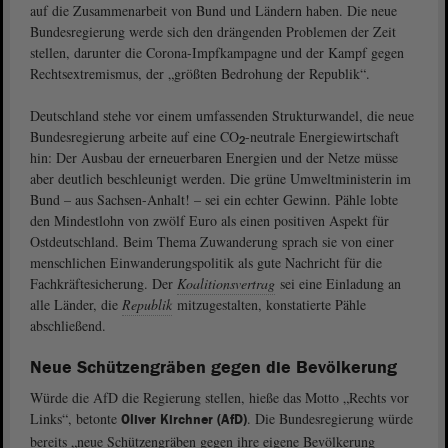
auf die Zusammenarbeit von Bund und Ländern haben. Die neue
Bundesregierung werde sich den drängenden Problemen der Zeit
stellen, darunter die Corona-Impfkampagne und der Kampf gegen
Rechtsextremismus, der „größten Bedrohung der Republik“.
Deutschland stehe vor einem umfassenden Strukturwandel, die neue
Bundesregierung arbeite auf eine CO
-neutrale Energiewirtschaft
2
hin: Der Ausbau der erneuerbaren Energien und der Netze müsse
aber deutlich beschleunigt werden. Die grüne Umweltministerin im
Bund – aus Sachsen-Anhalt! – sei ein echter Gewinn. Pähle lobte
den Mindestlohn von zwölf Euro als einen positiven Aspekt für
Ostdeutschland. Beim Thema Zuwanderung sprach sie von einer
menschlichen Einwanderungspolitik als gute Nachricht für die
Fachkräftesicherung. Der
Koalitionsvertrag
sei eine Einladung an
alle Länder, die
Republik
mitzugestalten, konstatierte Pähle
abschließend.
Neue Schützengräben gegen die Bevölkerung
Würde die AfD die Regierung stellen, hieße das Motto „Rechts vor
Links“, betonte
. Die Bundesregierung würde
Oliver Kirchner (AfD)
bereits „neue Schützengräben gegen ihre eigene Bevölkerung