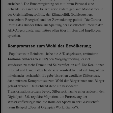
ausheben“. Die Bundesregierung sei mit ihrem Personal eine
Schande, so Kirchner. Er kritisierte zudem geplante Maßnahmen in
der Gleichstellungspolitik, der Klimapolitik (Kohleausstieg,
erneuerbare Energien) und der Zuwanderungspolitik. Die Corona-
Politik des Bundes führe zur Spaltung der Gesellschaft, meinte der
AfD-Abgeordnete, man müsse offen über Impfen und Impffolgen
sprechen.
Kompromisse zum Wohl der Bevölkerung
„Populismus in Reinform“ habe die AfD abgelassen, resümierte
den Vorgängerbeitrag, er rief
Andreas Silbersack (FDP)
stattdessen zu mehr Demut und Selbstreflexion auf. Die Koalitionen
in Bund und Land hätten beide sehr konstruktiv und auf Augenhöhe
miteinander verhandelt. Es gebe bisweilen deutliche Differenzen,
dann müssten Kompromisse zum Wohl der Bürgerinnen und Bürger
gefasst werden. Deutschland stehe ein besonderer
Transformationsprozess bevor; Silbersack nannte unter anderem den
Digitalpakt 2.0, reguläre Migration, die Fortsetzung der
Wasserstoffstrategie und die Rolle des Sports in der Gesellschaft
(zum Beispiel „Special Olympics World Games“).