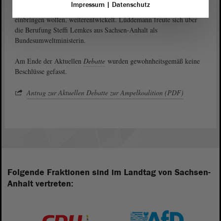
Impressum
|
Datenschutz
geben, dieses werde zu einem Bleiberecht für alle, die sich im Land
einbringen wollen, weiterentwickelt. Lüddemann freute sich über
die Berufung Steffi Lemkes aus Sachsen-Anhalt als
Bundesumweltministerin.
Am Ende der Aktuellen
Debatte
wurden gewohnheitsgemäß keine
Beschlüsse gefasst.
Antrag zur Aktuellen Debatte zur Ampelkoalition (PDF)
Folgende Fraktionen sind im Landtag von Sachsen-
Anhalt vertreten: