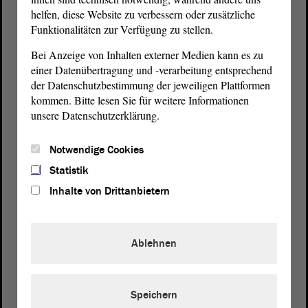
helfen, diese Website zu verbessern oder zusätzliche
Funktionalitäten zur Verfügung zu stellen.
Bei Anzeige von Inhalten externer Medien kann es zu
einer Datenübertragung und -verarbeitung entsprechend
der Datenschutzbestimmung der jeweiligen Plattformen
kommen. Bitte lesen Sie für weitere Informationen
Postanschrift
unsere Datenschutzerklärung.
von Sachsen-Anhalt
Landtag
Notwendige Cookies
Domplatz 6–9
39104 Magdeburg
Statistik
Inhalte von Drittanbietern
Wegbeschreibung
Auf Google Maps
Ablehnen
Telefon und Fax
Zentrale:
0391 / 560 - 0
Speichern
Fax:
0391 / 560 - 1123