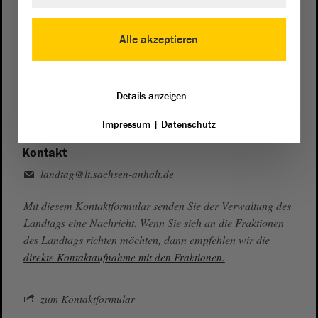
Presse- und Öffentlichkeitsarbeit
Alle akzeptieren
0391 / 560 - 0
Besucherdienst
Details anzeigen
0391 / 560 - 0
Impressum
|
Datenschutz
Kontakt
landtag@lt.sachsen-anhalt.de
Mit diesem Kontaktformular senden Sie der Verwaltung des
Landtags eine Nachricht. Wenn Sie sich an die Fraktionen
des Landtags richten möchten, dann empfehlen wir die
direkte Kontaktaufnahme mit den Fraktionen.
zum Kontaktformular