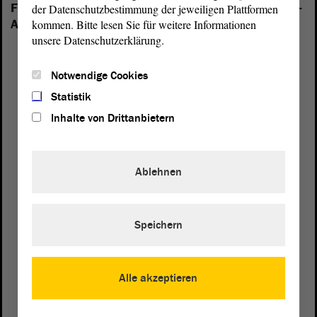
Folgende Fraktionen sind im Landtag von Sachsen-
der Datenschutzbestimmung der jeweiligen Plattformen
Anhalt vertreten:
kommen. Bitte lesen Sie für weitere Informationen
unsere Datenschutzerklärung.
Notwendige Cookies
Statistik
Inhalte von Drittanbietern
Ablehnen
Speichern
Postanschrift
Alle akzeptieren
von Sachsen-Anhalt
Landtag
Domplatz 6–9