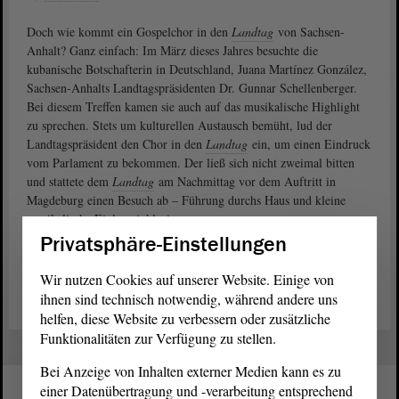
Doch wie kommt ein Gospelchor in den
Landtag
von Sachsen-
Anhalt? Ganz einfach: Im März dieses Jahres besuchte die
kubanische Botschafterin in Deutschland, Juana Martínez González,
Sachsen-Anhalts Landtagspräsidenten Dr. Gunnar Schellenberger.
Bei diesem Treffen kamen sie auch auf das musikalische Highlight
zu sprechen. Stets um kulturellen Austausch bemüht, lud der
Landtagspräsident den Chor in den
Landtag
ein, um einen Eindruck
vom Parlament zu bekommen. Der ließ sich nicht zweimal bitten
und stattete dem
Landtag
am Nachmittag vor dem Auftritt in
Magdeburg einen Besuch ab – Führung durchs Haus und kleine
musikalische Einlage inklusive.
Privatsphäre-Einstellungen
Mehr über den Gospelchor erfahren Sie hier:
„Coro Gospel de
Cuba“
Wir nutzen Cookies auf unserer Website. Einige von
ihnen sind technisch notwendig, während andere uns
helfen, diese Website zu verbessern oder zusätzliche
Funktionalitäten zur Verfügung zu stellen.
Bei Anzeige von Inhalten externer Medien kann es zu
einer Datenübertragung und -verarbeitung entsprechend