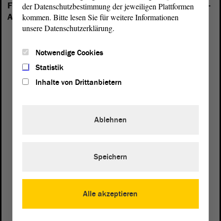
Folgende Fraktionen sind im Landtag von Sachsen-
der Datenschutzbestimmung der jeweiligen Plattformen
Anhalt vertreten:
kommen. Bitte lesen Sie für weitere Informationen
unsere Datenschutzerklärung.
Notwendige Cookies
Statistik
Inhalte von Drittanbietern
Ablehnen
Speichern
Postanschrift
Alle akzeptieren
von Sachsen-Anhalt
Landtag
Domplatz 6–9