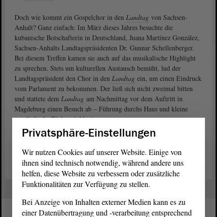
Doch wie kommt ein Gospelchor in den
Landtag
von Sachsen-
Anhalt? Ganz einfach: Im März dieses Jahres besuchte die
kubanische Botschafterin in Deutschland, Juana Martínez González,
Sachsen-Anhalts Landtagspräsidenten Dr. Gunnar Schellenberger.
Bei diesem Treffen kamen sie auch auf das musikalische Highlight
zu sprechen. Stets um kulturellen Austausch bemüht, lud der
Landtagspräsident den Chor in den
Landtag
ein, um einen Eindruck
vom Parlament zu bekommen. Der ließ sich nicht zweimal bitten
und stattete dem
Landtag
am Nachmittag vor dem Auftritt in
Magdeburg einen Besuch ab – Führung durchs Haus und kleine
musikalische Einlage inklusive.
Privatsphäre-Einstellungen
Mehr über den Gospelchor erfahren Sie hier:
„Coro Gospel de
Cuba“
Wir nutzen Cookies auf unserer Website. Einige von
ihnen sind technisch notwendig, während andere uns
helfen, diese Website zu verbessern oder zusätzliche
Funktionalitäten zur Verfügung zu stellen.
Bei Anzeige von Inhalten externer Medien kann es zu
einer Datenübertragung und -verarbeitung entsprechend