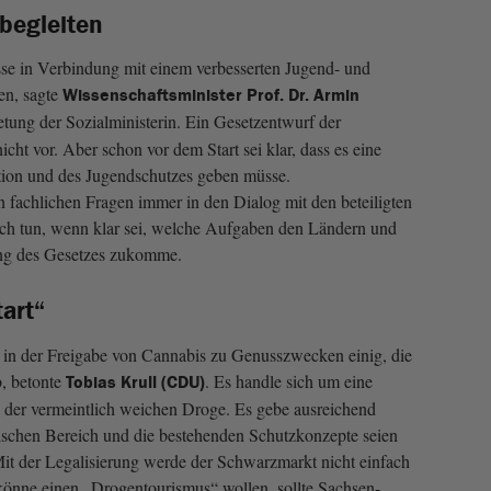
 begleiten
se in Verbindung mit einem verbesserten Jugend- und
en, sagte
Wissenschaftsminister Prof. Dr. Armin
etung der Sozialministerin. Ein Gesetzentwurf der
cht vor. Aber schon vor dem Start sei klar, dass es eine
ion und des Jugendschutzes geben müsse.
in fachlichen Fragen immer in den Dialog mit den beteiligten
ch tun, wenn klar sei, welche Aufgaben den Ländern und
g des Gesetzes zukomme.
tart“
 in der Freigabe von Cannabis zu Genusszwecken einig, die
b, betonte
. Es handle sich um eine
Tobias Krull (CDU)
er vermeintlich weichen Droge. Es gebe ausreichend
chen Bereich und die bestehenden Schutzkonzepte seien
 Mit der Legalisierung werde der Schwarzmarkt nicht einfach
önne einen „Drogentourismus“ wollen, sollte Sachsen-