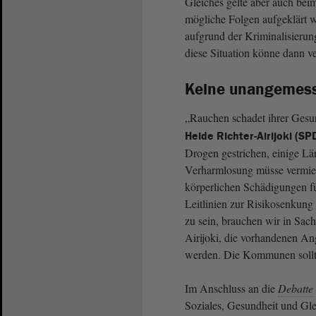
Gleiches gelte aber auch bei
mögliche Folgen aufgeklärt 
aufgrund der Kriminalisierun
diese Situation könne dann v
Keine unangemes
„Rauchen schadet ihrer Gesun
Heide Richter-Airijoki (SP
Drogen gestrichen, einige Län
Verharmlosung müsse vermie
körperlichen Schädigungen fü
Leitlinien zur Risikosenkung
zu sein, brauchen wir in Sach
Airijoki, die vorhandenen An
werden. Die Kommunen sollten
Im Anschluss an die
Debatte
Soziales, Gesundheit und Glei