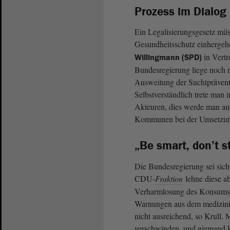
Prozess im Dialog
Ein Legalisierungsgesetz müs
Gesundheitsschutz einhergeh
in Vertr
Willingmann (SPD)
Bundesregierung liege noch ni
Ausweitung der Suchtprävent
Selbstverständlich trete man 
Akteuren, dies werde man au
Kommunen bei der Umsetzun
„Be smart, don’t s
Die Bundesregierung sei sich
CDU-
Fraktion
lehne diese a
Verharmlosung des Konsums d
Warnungen aus dem medizinis
nicht ausreichend, so Krull.
verschwinden, und niemand k