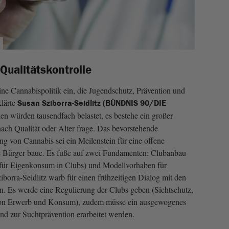
Qualitätskontrolle
ine Cannabispolitik ein, die Jugendschutz, Prävention und
klärte
Susan Sziborra-Seidlitz (BÜNDNIS 90/DIE
den würden tausendfach belastet, es bestehe ein großer
ch Qualität oder Alter frage. Das bevorstehende
ng von Cannabis sei ein Meilenstein für eine offene
ge Bürger baue. Es fuße auf zwei Fundamenten: Clubanbau
für Eigenkonsum in Clubs) und Modellvorhaben für
iborra-Seidlitz warb für einen frühzeitigen Dialog mit den
en. Es werde eine Regulierung der Clubs geben (Sichtschutz,
on Erwerb und Konsum), zudem müsse ein ausgewogenes
d zur Suchtprävention erarbeitet werden.