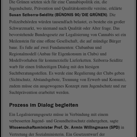
Die Grünen setzten sich für eine Cannabispolitik ein, die
Jugendschutz, Prävention und Qualitätskontrolle vereine, erklärte
. Die
Susan Sziborra-Seidlitz (BÜNDNIS 90/DIE GRÜNEN)
Polizeibehörden würden tausendfach belastet, es bestehe ein großer
Schwarzmarkt, wo niemand nach Qualität oder Alter frage. Das
bevorstehende Bundesgesetz zur Legalisierung von Cannabis sei ein
Meilenstein für eine offene Gesellschaft, die auf mündige Bürger
baue. Es fuße auf zwei Fundamenten: Clubanbau und
Regionalmodell (Anbau für Eigenkonsum in Clubs) und
Modellvorhaben für kommerzielle Lieferketten. Sziborra-Seidlitz
warb für einen frühzeitigen Dialog mit den hiesigen
Suchtberatungsstellen. Es werde eine Regulierung der Clubs geben
(Sichtschutz, Abstandsgebote, Trennung von Erwerb und Konsum),
zudem müsse ein ausgewogenes Konzept zum Jugendschutz und zur
Suchtprävention erarbeitet werden.
Prozess im Dialog begleiten
Ein Legalisierungsgesetz müsse in Verbindung mit einem
verbesserten Jugend- und Gesundheitsschutz einhergehen, sagte
in
Wissenschaftsminister Prof. Dr. Armin Willingmann (SPD)
Vertretung der Sozialministerin. Ein Gesetzentwurf der