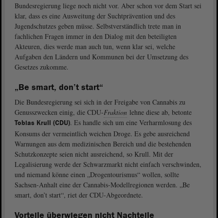
Bundesregierung liege noch nicht vor. Aber schon vor dem Start sei
klar, dass es eine Ausweitung der Suchtprävention und des
Jugendschutzes geben müsse. Selbstverständlich trete man in
fachlichen Fragen immer in den Dialog mit den beteiligten
Akteuren, dies werde man auch tun, wenn klar sei, welche
Aufgaben den Ländern und Kommunen bei der Umsetzung des
Gesetzes zukomme.
„Be smart, don’t start“
Die Bundesregierung sei sich in der Freigabe von Cannabis zu
Genusszwecken einig, die CDU-
Fraktion
lehne diese ab, betonte
. Es handle sich um eine Verharmlosung des
Tobias Krull (CDU)
Konsums der vermeintlich weichen Droge. Es gebe ausreichend
Warnungen aus dem medizinischen Bereich und die bestehenden
Schutzkonzepte seien nicht ausreichend, so Krull. Mit der
Legalisierung werde der Schwarzmarkt nicht einfach verschwinden,
und niemand könne einen „Drogentourismus“ wollen, sollte
Sachsen-Anhalt eine der Cannabis-Modellregionen werden. „Be
smart, don’t start“, riet der CDU-Abgeordnete.
Vorteile überwiegen nicht Nachteile