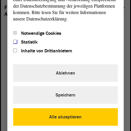
der Datenschutzbestimmung der jeweiligen Plattformen
Folgende Fraktionen sind im Landtag von Sachsen-
kommen. Bitte lesen Sie für weitere Informationen
Anhalt vertreten:
unsere Datenschutzerklärung.
Notwendige Cookies
Statistik
Inhalte von Drittanbietern
Ablehnen
Speichern
Alle akzeptieren
Postanschrift
von Sachsen-Anhalt
Landtag