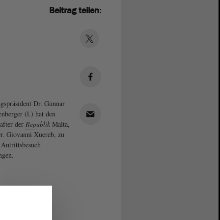
Beitrag teilen:
gspräsident Dr. Gunnar
enberger (l.) hat den
after der
Republik
Malta,
r. Giovanni Xuereb, zu
 Antrittsbesuch
ngen.