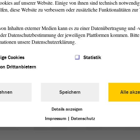
ookies auf unserer Website. Einige von ihnen sind technisch notwendi
lfen, diese Website zu verbessern oder zusätzliche Funktionalitäten zu
on Inhalten externer Medien kann es zu einer Datenübertragung und -v
eb Botschafter Maltas in Deutschland wurde, arbeitete er
der Datenschutzbestimmung der jeweiligen Plattformen kommen. Bitte 
 Sachen EU-Recht in der Maltesischen
mationen unsere Datenschutzerklärung.
TCO, als Vorsitzender der Kommission für die Kirche in
fberater der maltesischen Bischöfe und des Klerus in Malta
ige Cookies
Statistik
 2019 war er Botschafter von Malta im Königreich Spanien.
von Drittanbietern
d ist er seit dem 16. September 2020 akkreditiert.
rtigen Amts zu Malta
ehnen
Speichern
Alle akze
Details anzeigen
Impressum
|
Datenschutz