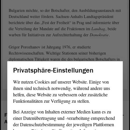
Bulgarien möchte, so der Botschafter, den Ausbildungsaustausch mit
Deutschland weiter fördern. Sachsen-Anhalts Landtagspräsident
berichtete über das „Fest der Freiheit“ in Prag und informierte über
die Verteilung der Mandate auf die Fraktionen im
Landtag
, beide
warben für Initiativen zur Aufrechterhaltung der
Demokratie
.
Grigor Porozhanov ist Jahrgang 1976, er studierte
Rechtswissenschaften. Wichtige Stationen seiner bisherigen
diplomatischen Tätigkeit waren die des bulgarischen Botschafters in
Athen und Peking (Botschafter). Neben Bulgarisch spricht er
Privatsphäre-Einstellungen
Englisch, Griechisch und Deutsch.
Wir nutzen Cookies auf unserer Website. Einige von
ihnen sind technisch notwendig, während andere uns
helfen, diese Website zu verbessern oder zusätzliche
Funktionalitäten zur Verfügung zu stellen.
Bei Anzeige von Inhalten externer Medien kann es zu
Folgende Fraktionen sind im Landtag von Sachsen-
einer Datenübertragung und -verarbeitung entsprechend
Anhalt vertreten:
der Datenschutzbestimmung der jeweiligen Plattformen