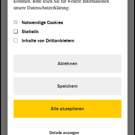
kommen. Bitte lesen Sie für weitere Informationen
unsere Datenschutzerklärung.
Notwendige Cookies
Statistik
Inhalte von Drittanbietern
Ablehnen
Speichern
Postanschrift
von Sachsen-Anhalt
Landtag
Alle akzeptieren
Domplatz 6–9
39104 Magdeburg
Details anzeigen